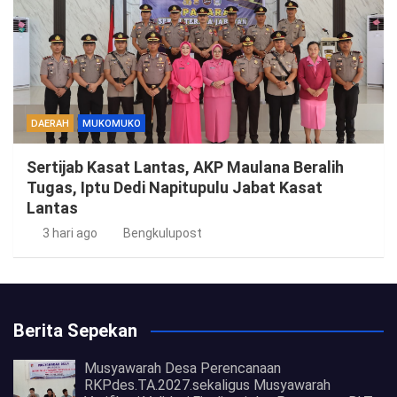
DAERAH
MUKOMUKO
Sertijab Kasat Lantas, AKP Maulana Beralih
Tugas, Iptu Dedi Napitupulu Jabat Kasat
Lantas
3 hari ago
Bengkulupost
Berita Sepekan
Musyawarah Desa Perencanaan
RKPdes.TA.2027.sekaligus Musyawarah