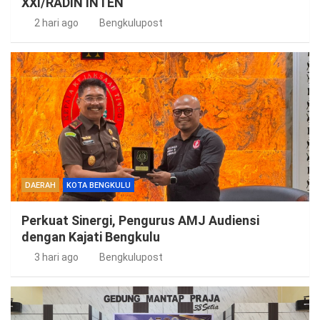
XXI/RADIN INTEN
2 hari ago
Bengkulupost
DAERAH
KOTA BENGKULU
Perkuat Sinergi, Pengurus AMJ Audiensi
dengan Kajati Bengkulu
3 hari ago
Bengkulupost