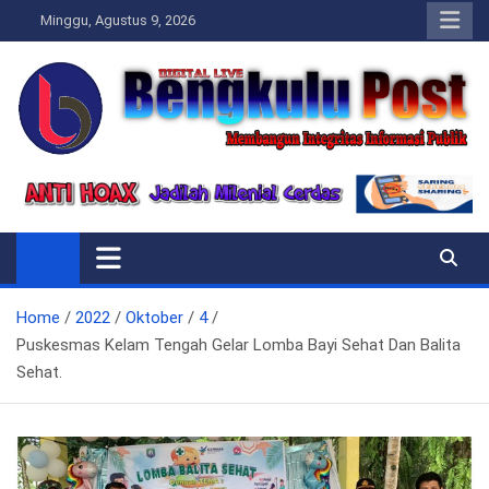
Skip
Minggu, Agustus 9, 2026
to
content
Bengkulupost.id
Bengkulupost
Home
2022
Oktober
4
Puskesmas Kelam Tengah Gelar Lomba Bayi Sehat Dan Balita
Sehat.