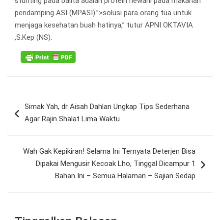
stunting pada balita adalah protein hewani pada makanan
pendamping ASI (MPASI).”>solusi para orang tua untuk
menjaga kesehatan buah hatinya,” tutur APNI OKTAVIA
,S.Kep (NS).
Navigasi
Simak Yah, dr Aisah Dahlan Ungkap Tips Sederhana
pos
Agar Rajin Shalat Lima Waktu
Wah Gak Kepikiran! Selama Ini Ternyata Deterjen Bisa
Dipakai Mengusir Kecoak Lho, Tinggal Dicampur 1
Bahan Ini – Semua Halaman – Sajian Sedap