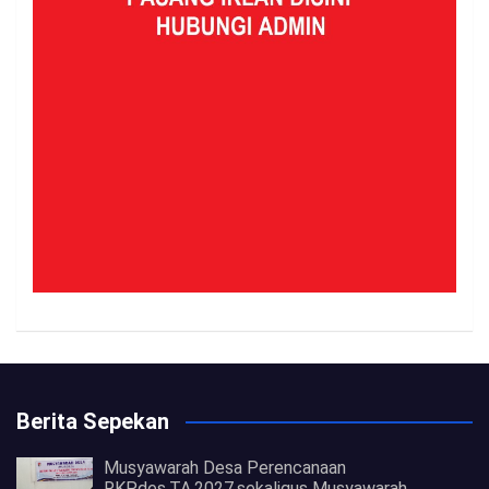
Berita Sepekan
Musyawarah Desa Perencanaan
RKPdes.TA.2027.sekaligus Musyawarah