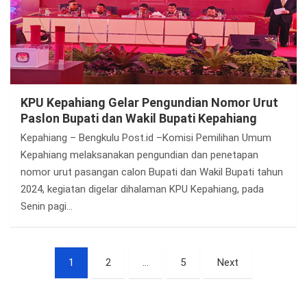
KPU Kepahiang Gelar Pengundian Nomor Urut
Paslon Bupati dan Wakil Bupati Kepahiang
Kepahiang – Bengkulu Post.id –Komisi Pemilihan Umum
Kepahiang melaksanakan pengundian dan penetapan
nomor urut pasangan calon Bupati dan Wakil Bupati tahun
2024, kegiatan digelar dihalaman KPU Kepahiang, pada
Senin pagi…
Paginasi
1
2
…
5
Next
pos