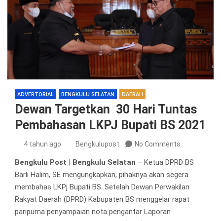
ADVERTORIAL
BENGKULU SELATAN
DAERAH
Dewan Targetkan 30 Hari Tuntas
Pembahasan LKPJ Bupati BS 2021
4 tahun ago
Bengkulupost
No Comments
Bengkulu Post
|
Bengkulu Selatan
– Ketua DPRD BS
Barli Halim, SE mengungkapkan, pihaknya akan segera
membahas LKPj Bupati BS. Setelah Dewan Perwakilan
Rakyat Daerah (DPRD) Kabupaten BS menggelar rapat
paripurna penyampaian nota pengantar Laporan