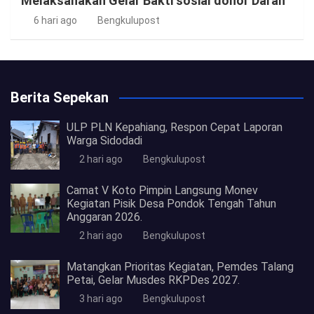
Melaksanakan Gelar Bakti sosial donor Darah
6 hari ago
Bengkulupost
Berita Sepekan
ULP PLN Kepahiang, Respon Cepat Laporan
Warga Sidodadi
2 hari ago
Bengkulupost
Camat V Koto Pimpin Langsung Monev
Kegiatan Pisik Desa Pondok Tengah Tahun
Anggaran 2026.
2 hari ago
Bengkulupost
Matangkan Prioritas Kegiatan, Pemdes Talang
Petai, Gelar Musdes RKPDes 2027.
3 hari ago
Bengkulupost