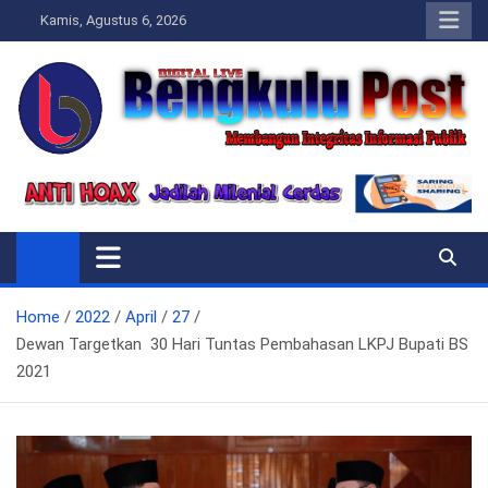
Skip
Kamis, Agustus 6, 2026
to
content
Bengkulupost.id
Bengkulupost
Home
2022
April
27
Dewan Targetkan 30 Hari Tuntas Pembahasan LKPJ Bupati BS
2021