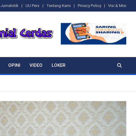
Jurnalistik
UU Pers
Tentang Kami
Privacy Policy
Visi & Misi
OPINI
VIDEO
LOKER