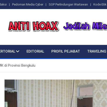
daksi
Pedoman Media Cyber
SOP Perlindungan Wartawan
Kode Etik 
ERTORIAL
EDITORIAL
PROFIL PEJABAT
TRAVELING
 di Provinsi Bengkulu