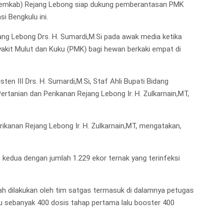
emkab) Rejang Lebong siap dukung pemberantasan PMK
i Bengkulu ini.
jang Lebong Drs. H. Sumardi,M.Si pada awak media ketika
kit Mulut dan Kuku (PMK) bagi hewan berkaki empat di
en III Drs. H. Sumardi,M.Si, Staf Ahli Bupati Bidang
rtanian dan Perikanan Rejang Lebong Ir. H. Zulkarnain,MT,
ikanan Rejang Lebong Ir. H. Zulkarnain,MT, mengatakan,
kedua dengan jumlah 1.229 ekor ternak yang terinfeksi
 dilakukan oleh tim satgas termasuk di dalamnya petugas
u sebanyak 400 dosis tahap pertama lalu booster 400