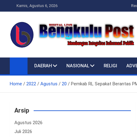
Skip
Kamis, Agustus 6, 2026
Re
to
content
Bengkulupost.id
Bengkulupost
DAERAH
NASIONAL
RELIGI
ADV
Home
2022
Agustus
20
Pemkab RL Sepakat Berantas PMK
Arsip
Agustus 2026
Juli 2026