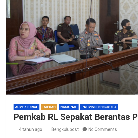
ADVERTORIAL
DAERAH
NASIONAL
PROVINSI BENGKULU
Pemkab RL Sepakat Berantas PM
4 tahun ago
Bengkulupost
No Comments