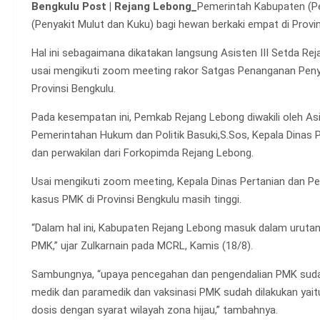
Bengkulu Post | Rejang Lebong_
Pemerintah Kabupaten (P
(Penyakit Mulut dan Kuku) bagi hewan berkaki empat di Provins
Hal ini sebagaimana dikatakan langsung Asisten III Setda Re
usai mengikuti zoom meeting rakor Satgas Penanganan Penya
Provinsi Bengkulu.
Pada kesempatan ini, Pemkab Rejang Lebong diwakili oleh Asist
Pemerintahan Hukum dan Politik Basuki,S.Sos, Kepala Dinas Pe
dan perwakilan dari Forkopimda Rejang Lebong.
Usai mengikuti zoom meeting, Kepala Dinas Pertanian dan Per
kasus PMK di Provinsi Bengkulu masih tinggi.
“Dalam hal ini, Kabupaten Rejang Lebong masuk dalam urutan 
PMK,” ujar Zulkarnain pada MCRL, Kamis (18/8).
Sambungnya, “upaya pencegahan dan pengendalian PMK sudah
medik dan paramedik dan vaksinasi PMK sudah dilakukan yait
dosis dengan syarat wilayah zona hijau,” tambahnya.