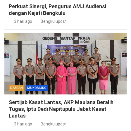
Perkuat Sinergi, Pengurus AMJ Audiensi
dengan Kajati Bengkulu
3 hari ago
Bengkulupost
DAERAH
MUKOMUKO
Sertijab Kasat Lantas, AKP Maulana Beralih
Tugas, Iptu Dedi Napitupulu Jabat Kasat
Lantas
3 hari ago
Bengkulupost