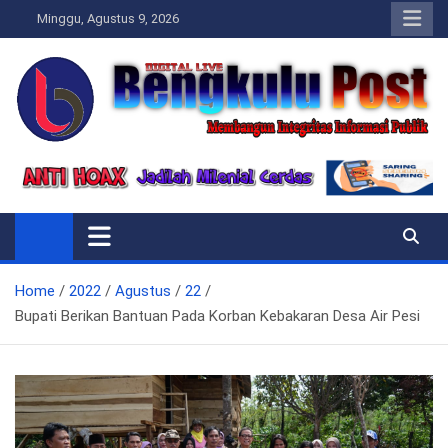
Skip
Minggu, Agustus 9, 2026
to
content
Bengkulupost.id
Bengkulupost
Home
2022
Agustus
22
Bupati Berikan Bantuan Pada Korban Kebakaran Desa Air Pesi