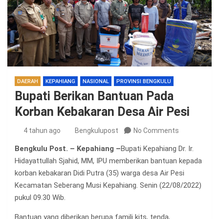
DAERAH
KEPAHIANG
NASIONAL
PROVINSI BENGKULU
Bupati Berikan Bantuan Pada
Korban Kebakaran Desa Air Pesi
4 tahun ago
Bengkulupost
No Comments
Bengkulu Post. – Kepahiang –
Bupati Kepahiang Dr. Ir.
Hidayattullah Sjahid, MM, IPU memberikan bantuan kepada
korban kebakaran Didi Putra (35) warga desa Air Pesi
Kecamatan Seberang Musi Kepahiang. Senin (22/08/2022)
pukul 09.30 Wib.
Bantuan yang diberikan berupa famili kits, tenda,