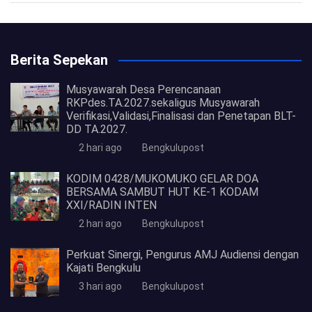
Berita Sepekan
Musyawarah Desa Perencanaan
RKPdes.TA.2027.sekaligus Musyawarah
Verifikasi,Validasi,Finalisasi dan Penetapan BLT-
DD TA.2027.
2 hari ago
Bengkulupost
KODIM 0428/MUKOMUKO GELAR DOA
BERSAMA SAMBUT HUT KE-1 KODAM
XXI/RADIN INTEN
2 hari ago
Bengkulupost
Perkuat Sinergi, Pengurus AMJ Audiensi dengan
Kajati Bengkulu
3 hari ago
Bengkulupost