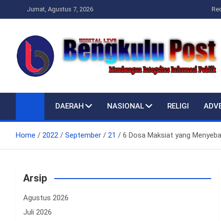
Skip
Jumat, Agustus 7, 2026
Re
to
content
Bengkulupost.id
Bengkulupost
DAERAH
NASIONAL
RELIGI
ADV
Home
2022
September
21
6 Dosa Maksiat yang Menyeba
Arsip
Agustus 2026
Juli 2026