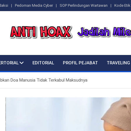
daksi
Pedoman Media Cyber
SOP Perlindungan Wartawan
Kode Etik 
ERTORIAL
EDITORIAL
PROFIL PEJABAT
TRAVELING
bkan Doa Manusia Tidak Terkabul Maksudnya