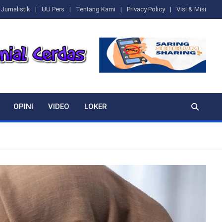
Jurnalistik
UU Pers
Tentang Kami
Privacy Policy
Visi & Misi
OPINI
VIDEO
LOKER