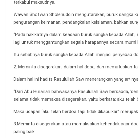
terkabul maksudnya.
Wawan Shofwan Sholehuddin mengutarakan, buruk sangka ke
pengurangan keimanan, pendangkalan keislaman, bahkan su
“Pada hakikatnya dalam keadaan buruk sangka kepada Allah, 
lagi untuk menggantungkan segala harapannya secara murni k
Itu sebabnya buruk sangka kepada Allah menjadi penyebab doa
2. Meminta disegerakan, dalam hal dosa, dan memutuskan tali
Dalam hal ini hadits Rasulullah Saw menerangkan yang artinya
“Dari Abu Hurairah bahwasanya Rasulullah Saw bersabda, ‘sen
selama tidak memaksa disegerakan, yaitu berkata; aku telah 
Maka ucapan ‘aku telah berdoa tapi tidak dikabulkan’ merupa
3.Meminta disegerakan atau memaksakan kehendak agar doan
paling baik.