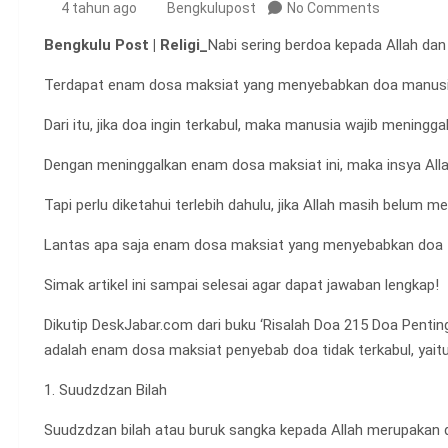
4 tahun ago
Bengkulupost
No Comments
Bengkulu Post | Religi_
Nabi sering berdoa kepada Allah dan 
Terdapat enam dosa maksiat yang menyebabkan doa manusia
Dari itu, jika doa ingin terkabul, maka manusia wajib meningg
Dengan meninggalkan enam dosa maksiat ini, maka insya All
Tapi perlu diketahui terlebih dahulu, jika Allah masih belum
Lantas apa saja enam dosa maksiat yang menyebabkan doa t
Simak artikel ini sampai selesai agar dapat jawaban lengkap!
Dikutip DeskJabar.com dari buku ‘Risalah Doa 215 Doa Pentin
adalah enam dosa maksiat penyebab doa tidak terkabul, yaitu
1. Suudzdzan Bilah
Suudzdzan bilah atau buruk sangka kepada Allah merupakan