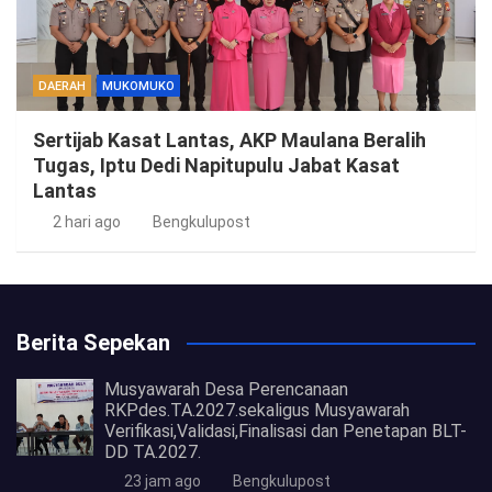
DAERAH
MUKOMUKO
Sertijab Kasat Lantas, AKP Maulana Beralih
Tugas, Iptu Dedi Napitupulu Jabat Kasat
Lantas
2 hari ago
Bengkulupost
Berita Sepekan
Musyawarah Desa Perencanaan
RKPdes.TA.2027.sekaligus Musyawarah
Verifikasi,Validasi,Finalisasi dan Penetapan BLT-
DD TA.2027.
23 jam ago
Bengkulupost