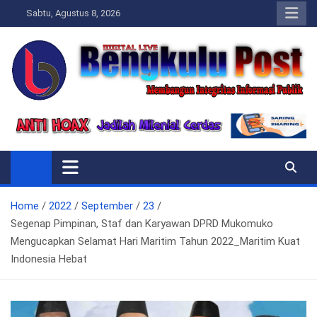
Skip
Sabtu, Agustus 8, 2026
to
content
Bengkulupost.id
Bengkulupost
Home
2022
September
23
Segenap Pimpinan, Staf dan Karyawan DPRD Mukomuko
Mengucapkan Selamat Hari Maritim Tahun 2022_Maritim Kuat
Indonesia Hebat