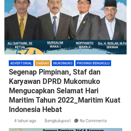
ADVERTORIAL
DAERAH
MUKOMUKO
PROVINSI BENGKULU
Segenap Pimpinan, Staf dan
Karyawan DPRD Mukomuko
Mengucapkan Selamat Hari
Maritim Tahun 2022_Maritim Kuat
Indonesia Hebat
4 tahun ago
Bengkulupost
No Comments