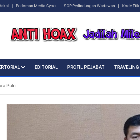
daksi
Pedoman Media Cyber
SOP Perlindungan Wartawan
Kode Etik 
ERTORIAL
EDITORIAL
PROFIL PEJABAT
TRAVELING
ra Polri