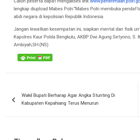
Calon peserta dapat mengakses link
www.penerimaan.polri.go
lengkap diupload Mabes Polri.“Mabes Polri membuka pendaftar
abdi negara di kepolisian Republik Indonesia.
Jangan lewatkan kesempatan ini, siapkan mental dan fisik untu
Kapolres Kaur Polda Bengkulu, AKBP Dwi Agung Setyono, S. I
Ambiyah,SH.(NS)
Navigasi
Wakil Bupati Berharap Agar Angka Stunting Di
pos
Kabupaten Kepahiang Terus Menurun