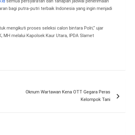
.id
semua persyaratan dan tahapan jadwal penerimaan
an bagi putra-putri terbaik Indonesia yang ingin menjadi
k mengikuti proses seleksi calon bintara Polri,” ujar
K, MH melalui Kapolsek Kaur Utara, IPDA Slamet
Oknum Wartawan Kena OTT Gegara Peras
Kelompok Tani