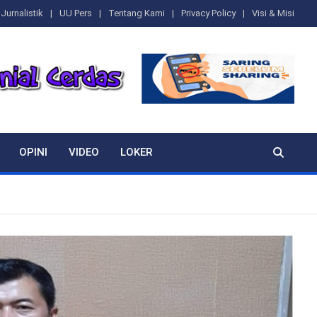
Jurnalistik
UU Pers
Tentang Kami
Privacy Policy
Visi & Misi
OPINI
VIDEO
LOKER