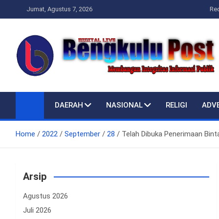
Skip
Jumat, Agustus 7, 2026
Re
to
content
Bengkulupost.id
Bengkulupost
DAERAH
NASIONAL
RELIGI
ADV
Home
2022
September
28
Telah Dibuka Penerimaan Binta
Arsip
Agustus 2026
Juli 2026