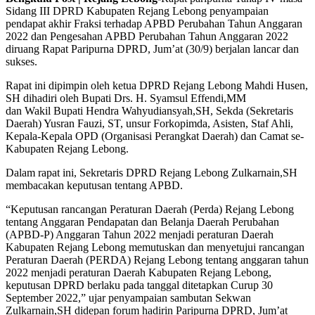
Sidang III DPRD Kabupaten Rejang Lebong penyampaian
pendapat akhir Fraksi terhadap APBD Perubahan Tahun Anggaran
2022 dan Pengesahan APBD Perubahan Tahun Anggaran 2022
diruang Rapat Paripurna DPRD, Jum’at (30/9) berjalan lancar dan
sukses.
Rapat ini dipimpin oleh ketua DPRD Rejang Lebong Mahdi Husen,
SH dihadiri oleh Bupati Drs. H. Syamsul Effendi,MM
dan Wakil Bupati Hendra Wahyudiansyah,SH, Sekda (Sekretaris
Daerah) Yusran Fauzi, ST, unsur Forkopimda, Asisten, Staf Ahli,
Kepala-Kepala OPD (Organisasi Perangkat Daerah) dan Camat se-
Kabupaten Rejang Lebong.
Dalam rapat ini, Sekretaris DPRD Rejang Lebong Zulkarnain,SH
membacakan keputusan tentang APBD.
“Keputusan rancangan Peraturan Daerah (Perda) Rejang Lebong
tentang Anggaran Pendapatan dan Belanja Daerah Perubahan
(APBD-P) Anggaran Tahun 2022 menjadi peraturan Daerah
Kabupaten Rejang Lebong memutuskan dan menyetujui rancangan
Peraturan Daerah (PERDA) Rejang Lebong tentang anggaran tahun
2022 menjadi peraturan Daerah Kabupaten Rejang Lebong,
keputusan DPRD berlaku pada tanggal ditetapkan Curup 30
September 2022,” ujar penyampaian sambutan Sekwan
Zulkarnain,SH didepan forum hadirin Paripurna DPRD, Jum’at