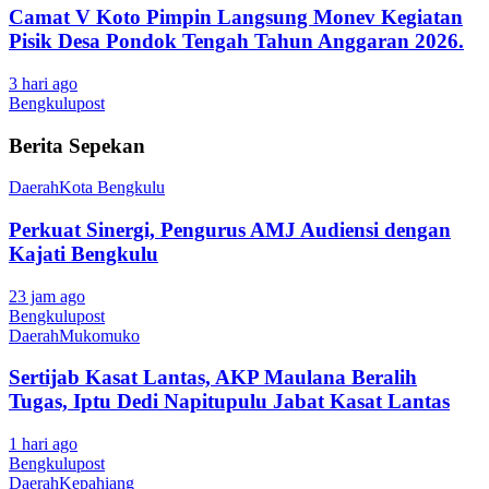
Camat V Koto Pimpin Langsung Monev Kegiatan
Pisik Desa Pondok Tengah Tahun Anggaran 2026.
3 hari ago
Bengkulupost
Berita Sepekan
Daerah
Kota Bengkulu
Perkuat Sinergi, Pengurus AMJ Audiensi dengan
Kajati Bengkulu
23 jam ago
Bengkulupost
Daerah
Mukomuko
Sertijab Kasat Lantas, AKP Maulana Beralih
Tugas, Iptu Dedi Napitupulu Jabat Kasat Lantas
1 hari ago
Bengkulupost
Daerah
Kepahiang