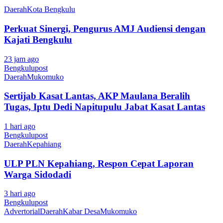
Daerah
Kota Bengkulu
Perkuat Sinergi, Pengurus AMJ Audiensi dengan
Kajati Bengkulu
23 jam ago
Bengkulupost
Daerah
Mukomuko
Sertijab Kasat Lantas, AKP Maulana Beralih
Tugas, Iptu Dedi Napitupulu Jabat Kasat Lantas
1 hari ago
Bengkulupost
Daerah
Kepahiang
ULP PLN Kepahiang, Respon Cepat Laporan
Warga Sidodadi
3 hari ago
Bengkulupost
Advertorial
Daerah
Kabar Desa
Mukomuko