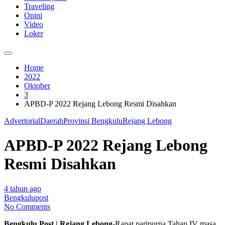
Traveling
Opini
Video
Loker
Home
2022
Oktober
3
APBD-P 2022 Rejang Lebong Resmi Disahkan
Advertorial
Daerah
Provinsi Bengkulu
Rejang Lebong
APBD-P 2022 Rejang Lebong
Resmi Disahkan
4 tahun ago
Bengkulupost
No Comments
Bengkulu Post | Rejang Lebong-
Rapat paripurna Tahap IV masa