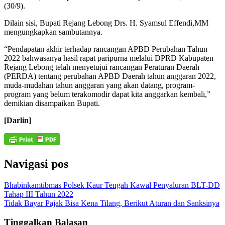
(30/9).
Dilain sisi, Bupati Rejang Lebong Drs. H. Syamsul Effendi,MM
mengungkapkan sambutannya.
“Pendapatan akhir terhadap rancangan APBD Perubahan Tahun
2022 bahwasanya hasil rapat paripurna melalui DPRD Kabupaten
Rejang Lebong telah menyetujui rancangan Peraturan Daerah
(PERDA) tentang perubahan APBD Daerah tahun anggaran 2022,
muda-mudahan tahun anggaran yang akan datang, program-
program yang belum terakomodir dapat kita anggarkan kembali,”
demikian disampaikan Bupati.
[Darlin]
Navigasi pos
Bhabinkamtibmas Polsek Kaur Tengah Kawal Penyaluran BLT-DD
Tahap III Tahun 2022
Tidak Bayar Pajak Bisa Kena Tilang, Berikut Aturan dan Sanksinya
Tinggalkan Balasan