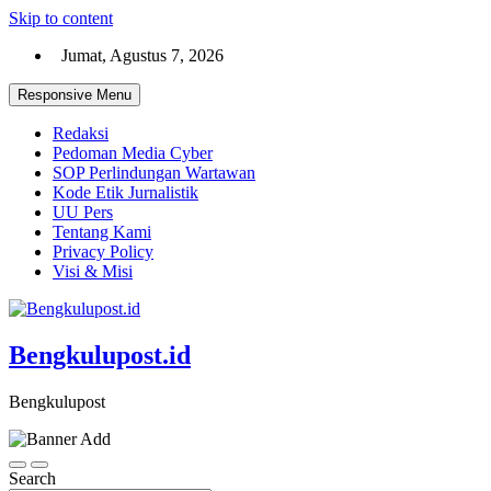
Skip to content
Jumat, Agustus 7, 2026
Responsive Menu
Redaksi
Pedoman Media Cyber
SOP Perlindungan Wartawan
Kode Etik Jurnalistik
UU Pers
Tentang Kami
Privacy Policy
Visi & Misi
Bengkulupost.id
Bengkulupost
Search