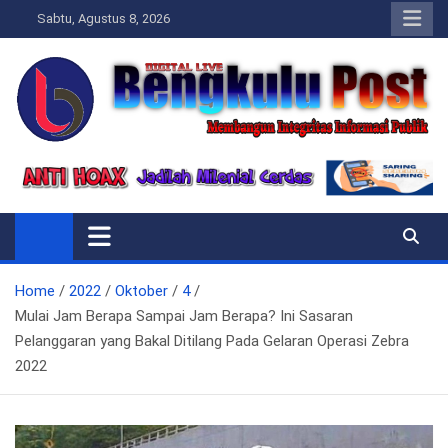
Skip
Sabtu, Agustus 8, 2026
to
content
Bengkulupost.id
Bengkulupost
Home
2022
Oktober
4
Mulai Jam Berapa Sampai Jam Berapa? Ini Sasaran
Pelanggaran yang Bakal Ditilang Pada Gelaran Operasi Zebra
2022