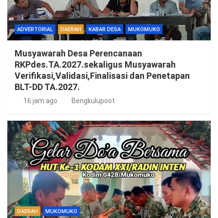
ADVERTORIAL
DAERAH
KABAR DESA
MUKOMUKO
Musyawarah Desa Perencanaan
RKPdes.TA.2027.sekaligus Musyawarah
Verifikasi,Validasi,Finalisasi dan Penetapan
BLT-DD TA.2027.
16 jam ago
Bengkulupost
DAERAH
MUKOMUKO