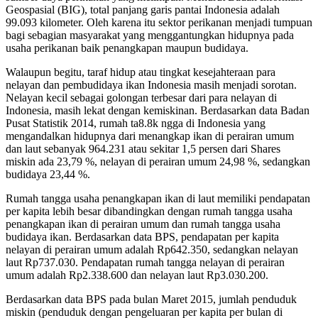
Geospasial (BIG), total panjang garis pantai Indonesia adalah
99.093 kilometer. Oleh karena itu sektor perikanan menjadi tumpuan
bagi sebagian masyarakat yang menggantungkan hidupnya pada
usaha perikanan baik penangkapan maupun budidaya.
Walaupun begitu, taraf hidup atau tingkat kesejahteraan para
nelayan dan pembudidaya ikan Indonesia masih menjadi sorotan.
Nelayan kecil sebagai golongan terbesar dari para nelayan di
Indonesia, masih lekat dengan kemiskinan. Berdasarkan data Badan
Pusat Statistik 2014, rumah ta8.8k ngga di Indonesia yang
mengandalkan hidupnya dari menangkap ikan di perairan umum
dan laut sebanyak 964.231 atau sekitar 1,5 persen dari Shares
miskin ada 23,79 %, nelayan di perairan umum 24,98 %, sedangkan
budidaya 23,44 %.
Rumah tangga usaha penangkapan ikan di laut memiliki pendapatan
per kapita lebih besar dibandingkan dengan rumah tangga usaha
penangkapan ikan di perairan umum dan rumah tangga usaha
budidaya ikan. Berdasarkan data BPS, pendapatan per kapita
nelayan di perairan umum adalah Rp642.350, sedangkan nelayan
laut Rp737.030. Pendapatan rumah tangga nelayan di perairan
umum adalah Rp2.338.600 dan nelayan laut Rp3.030.200.
Berdasarkan data BPS pada bulan Maret 2015, jumlah penduduk
miskin (penduduk dengan pengeluaran per kapita per bulan di