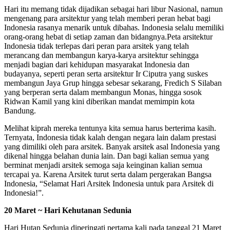
Hari itu memang tidak dijadikan sebagai hari libur Nasional, namun
mengenang para arsitektur yang telah memberi peran hebat bagi
Indonesia rasanya menarik untuk dibahas. Indonesia selalu memiliki
orang-orang hebat di setiap zaman dan bidangnya.Peta arsitektur
Indonesia tidak terlepas dari peran para arsitek yang telah
merancang dan membangun karya-karya arsitektur sehingga
menjadi bagian dari kehidupan masyarakat Indonesia dan
budayanya, seperti peran serta arsitektur Ir Ciputra yang suskes
membangun Jaya Grup hingga sebesar sekarang, Fredich S Silaban
yang berperan serta dalam membangun Monas, hingga sosok
Ridwan Kamil yang kini diberikan mandat memimpin kota
Bandung.
Melihat kiprah mereka tentunya kita semua harus berterima kasih.
Ternyata, Indonesia tidak kalah dengan negara lain dalam prestasi
yang dimiliki oleh para arsitek. Banyak arsitek asal Indonesia yang
dikenal hingga belahan dunia lain. Dan bagi kalian semua yang
berminat menjadi arsitek semoga saja keinginan kalian semua
tercapai ya. Karena Arsitek turut serta dalam pergerakan Bangsa
Indonesia, “Selamat Hari Arsitek Indonesia untuk para Arsitek di
Indonesia!”.
20 Maret ~ Hari Kehutanan Sedunia
Hari Hutan Sedunia diperingati pertama kali pada tanggal 21 Maret