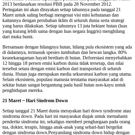
2013 berdasarkan resolusi PBB pada 28 November 2012.
Peringatan ini akan dirayakan setiap tahunnya pada tanggal 21
Maret untuk saling berbagi mengenai visi misi kehutanan dan
kaitannya dengan perubahan iklim di seluruh dunia serta strategi
yang harus dilakukan. Setiap tahunnya 13 juta hektare hutan (luas
yang kurang lebih sama dengan luas negara Inggris) menghilang
dari muka bumi.
Bersamaan dengan hilangnya hutan, hilang pula ekosistem yang ada
di dalamnya, termasuk spesies tumbuhan dan hewan langka. 80%
keanekaragaman hayati berdiam di hutan. Deforestasi menyebabkan
12 hingga 18 persen emisi karbon dunia tidak terserap, dan nilai
tersebut setara dengan emisi karbon dari transportasi di seluruh
dunia. Hutan juga merupakan media sekuestrasi karbon yang utama.
Selain ekosistem, populasi manusia terutama masyarakat adat di
sekitar hutan sangat bergantung pada hasil hutan non-kayu untuk
penghidupan mereka.
21 Maret ~ Hari Sindrom Down
Setiap tanggal 21 Maret dunia merayakan hari down syndrome atau
sindroma down. Pada hari ini masyarakat diajak untuk memahami
penderita sindroma ini, sekaligus memberi penghargaan pada orang
tua, dokter, terapis, hingga anak-anak yang sehari-hari bergeliat
dengan sindroma down.Penyandang sindroma down hidup dengan