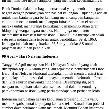
ini memiliki 184 negara anggota, yang membuat kepemilikannya.
Bank Dunia adalah lembaga internasional yang membantu negara-
negara dengan pembiayaan dan nasihat keuangan. Tujuannya adalah
untuk membantu negara berkembang merancang pembangunan
ekonomi rencana untuk membangun infrastruktur dan ekonomi
mereka untuk mengurangi kemiskinan dan meningkatkan taraf
hidup bagi warga negara mereka. Hal ini juga membantu
memfasilitasi investasi internasional. Bank Dunia merupakan salah
satu penyandang dana terbesar untuk pendidikan. Sejak 1963,
lembaga ini telah mengeluarkan 36,5 trilyun dolar AS untuk
pinjaman dan hibah pendidikan.
06 April ~ Hari Nelayan Indonesia
Tanggal 6 April merupakan Hari Nelayan Nasional yang telah
ditetapkan sejak 57 tahun yang lalu sejak masa pemerintahan Orde
Baru. Hari Nelayan Nasional ditetapkan untuk mengapresiasi jasa
para nelayan Indonesia dalam upaya pemenuhan kebutuhan Protein
dan Gizi seluruh masyarakat Indonesia. Di samping itu, para
nelayan merupakan salah satu aset nasional dalam menunjang
perekonomian nasional yang perlu mendapatkan perhatian lebih.
Indonesia merupakan negara kepulauan terbesar di dunia yang
memiliki garis pantai terpanjang kedua setelah Kanada dan potensi
sumber daya perikanan yang melimpah. Menurut Badan Informasi