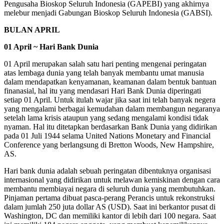
Pengusaha Bioskop Seluruh Indonesia (GAPEBI) yang akhirnya
melebur menjadi Gabungan Bioskop Seluruh Indonesia (GABSI).
BULAN APRIL
01 April ~ Hari Bank Dunia
01 April merupakan salah satu hari penting mengenai peringatan
atas lembaga dunia yang telah banyak membantu umat manusia
dalam mendapatkan kenyamanan, keamanan dalam bentuk bantuan
finanasial, hal itu yang mendasari Hari Bank Dunia diperingati
setiap 01 April. Untuk itulah wajar jika saat ini telah banyak negera
yang mengalami berbagai kemudahan dalam membangun negaranya
setelah lama krisis ataupun yang sedang mengalami kondisi tidak
nyaman. Hal itu ditetapkan berdasarkan Bank Dunia yang didirikan
pada 01 Juli 1944 selama United Nations Monetary and Financial
Conference yang berlangsung di Bretton Woods, New Hampshire,
AS.
Hari bank dunia adalah sebuah peringatan dibentuknya organisasi
internasional yang didirikan untuk melawan kemiskinan dengan cara
membantu membiayai negara di seluruh dunia yang membutuhkan.
Pinjaman pertama dibuat pasca-perang Perancis untuk rekonstruksi
dalam jumlah 250 juta dollar AS (USD). Saat ini berkantor pusat di
Washington, DC dan memiliki kantor di lebih dari 100 negara. Saat