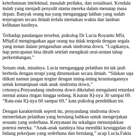
keterbatasan intelektual, masalah perilaku, dan sosialisasi. Kendala
itulah yang menjadi penyulit utama mereka dalam menatap masa
depan. Banyak orang tua yang menganggap latihan yang sudah
terprogram secara ilmiah terlalu memakan waktu dan lamban
kelihatan hasilnya.
Terhadap pandangan tersebut, psikolog Dr Lucia Royanto MSi,
MSpEd mengingatkan agar orang tua tidak tergoda dengan segala
yang instan dalam pengasuhan anak sindroma down. “Logikanya,
tiap pencapaian bisa diraih setelah mengikuti urut-urutan tahap
perkembangan.”
Senam otak, misalnya. Lucia menganggap pelatihan ini tak jauh
berbeda dengan terapi yang dirumuskan secara ilmiah. “Silakan saja
diikuti namun jangan tergiur dengan iming-iming keuntungannya
untuk kemampuan otak anak sindroma down,”
cetusnya.Penyandang sindroma down diketahui mengalami retardasi
mental antara ringan hingga sedang. Kisaran IQ-nya 30 sampai 69.
“Rata-rata IQ-nya 60 sampai 69,” kata psikolog pendidikan ini.
Dengan karakteristik seperti itu, penyandang sindroma down
memerlukan pelatihan yang berulang bahkan untuk mengerjakan
sesuatu yang sederhana. Kenyataan itu sekaligus menunjukkan
potensi mereka. “Anak-anak nantinya bisa memiliki keunggulan di
bidang pekerjaan yang sederhana dan berulang,” ucap Lucia.Fakta