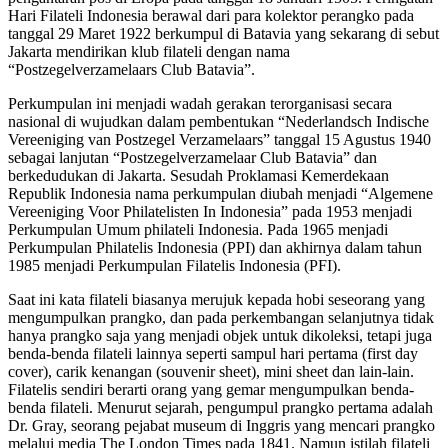
Hari Filateli Indonesia berawal dari para kolektor perangko pada
tanggal 29 Maret 1922 berkumpul di Batavia yang sekarang di sebut
Jakarta mendirikan klub filateli dengan nama
“Postzegelverzamelaars Club Batavia”.
Perkumpulan ini menjadi wadah gerakan terorganisasi secara
nasional di wujudkan dalam pembentukan “Nederlandsch Indische
Vereeniging van Postzegel Verzamelaars” tanggal 15 Agustus 1940
sebagai lanjutan “Postzegelverzamelaar Club Batavia” dan
berkedudukan di Jakarta. Sesudah Proklamasi Kemerdekaan
Republik Indonesia nama perkumpulan diubah menjadi “Algemene
Vereeniging Voor Philatelisten In Indonesia” pada 1953 menjadi
Perkumpulan Umum philateli Indonesia. Pada 1965 menjadi
Perkumpulan Philatelis Indonesia (PPI) dan akhirnya dalam tahun
1985 menjadi Perkumpulan Filatelis Indonesia (PFI).
Saat ini kata filateli biasanya merujuk kepada hobi seseorang yang
mengumpulkan prangko, dan pada perkembangan selanjutnya tidak
hanya prangko saja yang menjadi objek untuk dikoleksi, tetapi juga
benda-benda filateli lainnya seperti sampul hari pertama (first day
cover), carik kenangan (souvenir sheet), mini sheet dan lain-lain.
Filatelis sendiri berarti orang yang gemar mengumpulkan benda-
benda filateli. Menurut sejarah, pengumpul prangko pertama adalah
Dr. Gray, seorang pejabat museum di Inggris yang mencari prangko
melalui media The London Times pada 1841. Namun istilah filateli