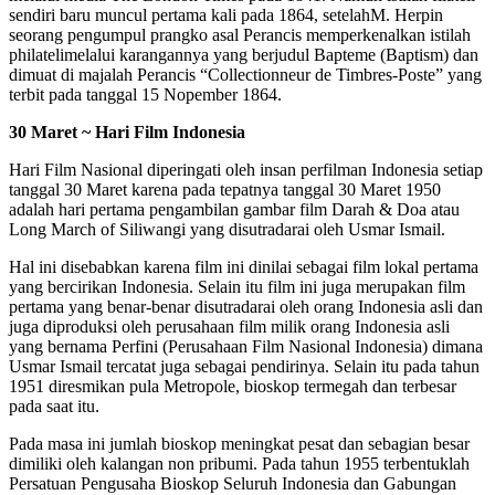
sendiri baru muncul pertama kali pada 1864, setelahM. Herpin
seorang pengumpul prangko asal Perancis memperkenalkan istilah
philatelimelalui karangannya yang berjudul Bapteme (Baptism) dan
dimuat di majalah Perancis “Collectionneur de Timbres-Poste” yang
terbit pada tanggal 15 Nopember 1864.
30 Maret ~ Hari Film Indonesia
Hari Film Nasional diperingati oleh insan perfilman Indonesia setiap
tanggal 30 Maret karena pada tepatnya tanggal 30 Maret 1950
adalah hari pertama pengambilan gambar film Darah & Doa atau
Long March of Siliwangi yang disutradarai oleh Usmar Ismail.
Hal ini disebabkan karena film ini dinilai sebagai film lokal pertama
yang bercirikan Indonesia. Selain itu film ini juga merupakan film
pertama yang benar-benar disutradarai oleh orang Indonesia asli dan
juga diproduksi oleh perusahaan film milik orang Indonesia asli
yang bernama Perfini (Perusahaan Film Nasional Indonesia) dimana
Usmar Ismail tercatat juga sebagai pendirinya. Selain itu pada tahun
1951 diresmikan pula Metropole, bioskop termegah dan terbesar
pada saat itu.
Pada masa ini jumlah bioskop meningkat pesat dan sebagian besar
dimiliki oleh kalangan non pribumi. Pada tahun 1955 terbentuklah
Persatuan Pengusaha Bioskop Seluruh Indonesia dan Gabungan