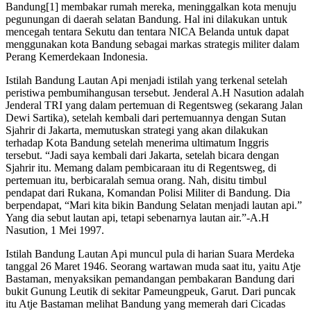
Bandung[1] membakar rumah mereka, meninggalkan kota menuju
pegunungan di daerah selatan Bandung. Hal ini dilakukan untuk
mencegah tentara Sekutu dan tentara NICA Belanda untuk dapat
menggunakan kota Bandung sebagai markas strategis militer dalam
Perang Kemerdekaan Indonesia.
Istilah Bandung Lautan Api menjadi istilah yang terkenal setelah
peristiwa pembumihangusan tersebut. Jenderal A.H Nasution adalah
Jenderal TRI yang dalam pertemuan di Regentsweg (sekarang Jalan
Dewi Sartika), setelah kembali dari pertemuannya dengan Sutan
Sjahrir di Jakarta, memutuskan strategi yang akan dilakukan
terhadap Kota Bandung setelah menerima ultimatum Inggris
tersebut. “Jadi saya kembali dari Jakarta, setelah bicara dengan
Sjahrir itu. Memang dalam pembicaraan itu di Regentsweg, di
pertemuan itu, berbicaralah semua orang. Nah, disitu timbul
pendapat dari Rukana, Komandan Polisi Militer di Bandung. Dia
berpendapat, “Mari kita bikin Bandung Selatan menjadi lautan api.”
Yang dia sebut lautan api, tetapi sebenarnya lautan air.”-A.H
Nasution, 1 Mei 1997.
Istilah Bandung Lautan Api muncul pula di harian Suara Merdeka
tanggal 26 Maret 1946. Seorang wartawan muda saat itu, yaitu Atje
Bastaman, menyaksikan pemandangan pembakaran Bandung dari
bukit Gunung Leutik di sekitar Pameungpeuk, Garut. Dari puncak
itu Atje Bastaman melihat Bandung yang memerah dari Cicadas