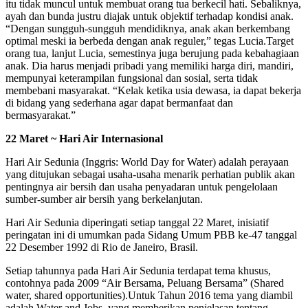
itu tidak muncul untuk membuat orang tua berkecil hati. Sebaliknya,
ayah dan bunda justru diajak untuk objektif terhadap kondisi anak.
“Dengan sungguh-sungguh mendidiknya, anak akan berkembang
optimal meski ia berbeda dengan anak reguler,” tegas Lucia.Target
orang tua, lanjut Lucia, semestinya juga berujung pada kebahagiaan
anak. Dia harus menjadi pribadi yang memiliki harga diri, mandiri,
mempunyai keterampilan fungsional dan sosial, serta tidak
membebani masyarakat. “Kelak ketika usia dewasa, ia dapat bekerja
di bidang yang sederhana agar dapat bermanfaat dan
bermasyarakat.”
22 Maret ~ Hari Air Internasional
Hari Air Sedunia (Inggris: World Day for Water) adalah perayaan
yang ditujukan sebagai usaha-usaha menarik perhatian publik akan
pentingnya air bersih dan usaha penyadaran untuk pengelolaan
sumber-sumber air bersih yang berkelanjutan.
Hari Air Sedunia diperingati setiap tanggal 22 Maret, inisiatif
peringatan ini di umumkan pada Sidang Umum PBB ke-47 tanggal
22 Desember 1992 di Rio de Janeiro, Brasil.
Setiap tahunnya pada Hari Air Sedunia terdapat tema khusus,
contohnya pada 2009 “Air Bersama, Peluang Bersama” (Shared
water, shared opportunities).Untuk Tahun 2016 tema yang diambil
adalah Water and Jobs, yang memberikan penjelasan tentang