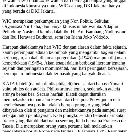
% wanita WNI dan 40 % wanita dari berbagai bangsa yang tinggal
di Indonesia khususnya untuk WIC cabang DKI Jakarta, hanya
yang berada di DKI Jakarta.
WIC merupakan perkumpulan yang Non Politik, Sekular,
Organisasi Nir Laba, dan hanya khusus untuk wanita. Adapun
Pelindung Nasional kami adalah ibu Hj. Ani Bambang Yudhoyono
dan Ibu Herawati Budiono, serta ibu Iriana Joko Widodo.
Harapan diadakannya hari WIC dengan alasan dalam fakta sejarah,
kaum perempuan adalah kelompok yang mengambil bagian dalam
perjuangan, apakah di jaman pergerakan (-1945) maupun di jaman
kemerdekaan (1945-). Akan tetapi dalam berbagai literatur tentang
sejarah dan peringatan monumental, hari-hari peringatan bersejarah,
perempuan Indonesia tidak termasuk yang banyak dicatat.
KATA filateli (dahulu ditulis philateli) berasal dari bahasa Yunani
yaitu philos dan ateleia. Philos artinya teman, sedangkan ateleia
artinya bebas bea. Secara harfiah, filateli dapat diartikan
membebaskan teman atau kawan dari bea pos. Perwujudan dari
pembebasan bea pos itu adalah berupa prangko yang telah
dibayarkan oleh si pengirim dan melekatkannya pada sampul surat
sebagai bukti pembayaran. Kata prangko sendiri berasal dari kata
franco yang diambil dari nama seorang Italia bernama Franceso de
Tassis. Dia merupakan orang yang pertama kali melakukan
pengantaran pos di Eropa pada tanggal 18 Januari 1505. Peringatan