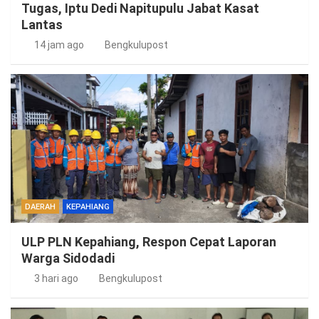
Tugas, Iptu Dedi Napitupulu Jabat Kasat
Lantas
14 jam ago
Bengkulupost
DAERAH
KEPAHIANG
ULP PLN Kepahiang, Respon Cepat Laporan
Warga Sidodadi
3 hari ago
Bengkulupost