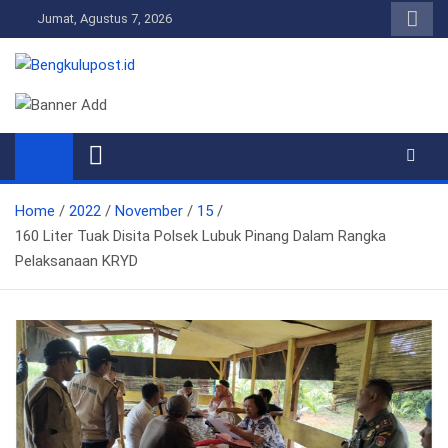
Skip
Jumat, Agustus 7, 2026
to
content
Bengkulupost.id
Bengkulupost
Home
2022
November
15
160 Liter Tuak Disita Polsek Lubuk Pinang Dalam Rangka
Pelaksanaan KRYD