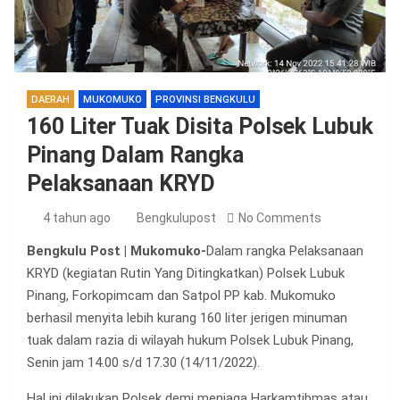
DAERAH
MUKOMUKO
PROVINSI BENGKULU
160 Liter Tuak Disita Polsek Lubuk
Pinang Dalam Rangka
Pelaksanaan KRYD
4 tahun ago
Bengkulupost
No Comments
Bengkulu Post | Mukomuko-
Dalam rangka Pelaksanaan
KRYD (kegiatan Rutin Yang Ditingkatkan) Polsek Lubuk
Pinang, Forkopimcam dan Satpol PP kab. Mukomuko
berhasil menyita lebih kurang 160 liter jerigen minuman
tuak dalam razia di wilayah hukum Polsek Lubuk Pinang,
Senin jam 14.00 s/d 17.30 (14/11/2022).
Hal ini dilakukan Polsek demi menjaga Harkamtibmas atau