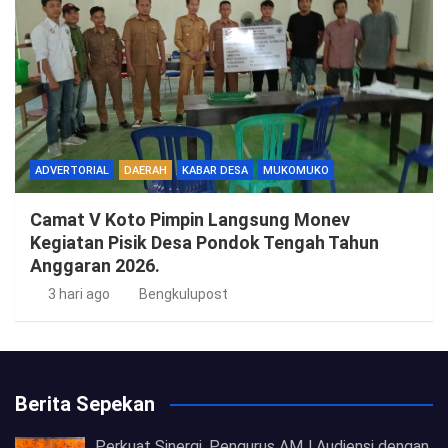
ADVERTORIAL
DAERAH
KABAR DESA
MUKOMUKO
Camat V Koto Pimpin Langsung Monev
Kegiatan Pisik Desa Pondok Tengah Tahun
Anggaran 2026.
3 hari ago
Bengkulupost
Berita Sepekan
Perkuat Sinergi, Pengurus AMJ Audiensi dengan