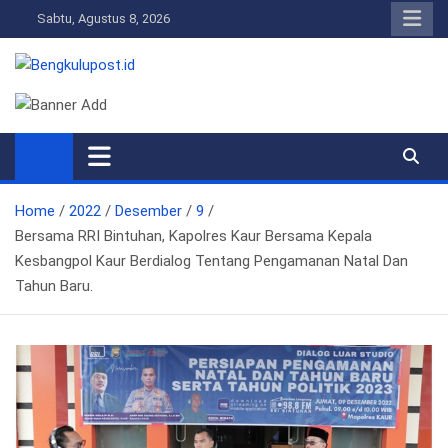
Skip
Sabtu, Agustus 8, 2026
to
content
Bengkulupost.id
Bengkulupost
Home
2022
Desember
9
Bersama RRI Bintuhan, Kapolres Kaur Bersama Kepala
Kesbangpol Kaur Berdialog Tentang Pengamanan Natal Dan
Tahun Baru.