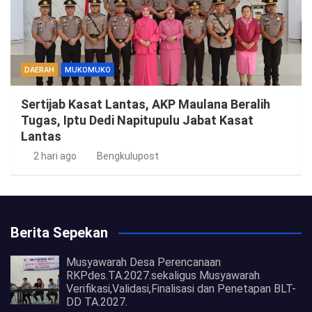
DAERAH
MUKOMUKO
Sertijab Kasat Lantas, AKP Maulana Beralih
Tugas, Iptu Dedi Napitupulu Jabat Kasat
Lantas
2 hari ago
Bengkulupost
Berita Sepekan
Musyawarah Desa Perencanaan
RKPdes.TA.2027.sekaligus Musyawarah
Verifikasi,Validasi,Finalisasi dan Penetapan BLT-
DD TA.2027.