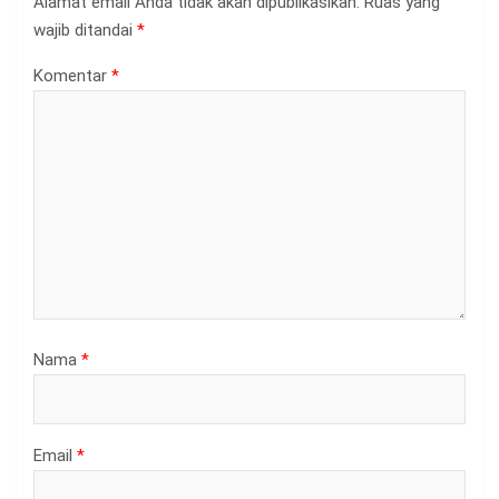
Alamat email Anda tidak akan dipublikasikan.
Ruas yang
wajib ditandai
*
Komentar
*
Nama
*
Email
*