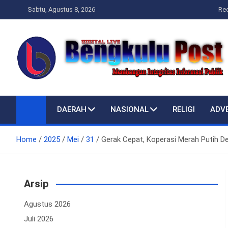
Skip
Sabtu, Agustus 8, 2026
Re
to
content
Bengkulupost.id
Bengkulupost
DAERAH
NASIONAL
RELIGI
ADV
Home
2025
Mei
31
Gerak Cepat, Koperasi Merah Putih
Arsip
Agustus 2026
Juli 2026