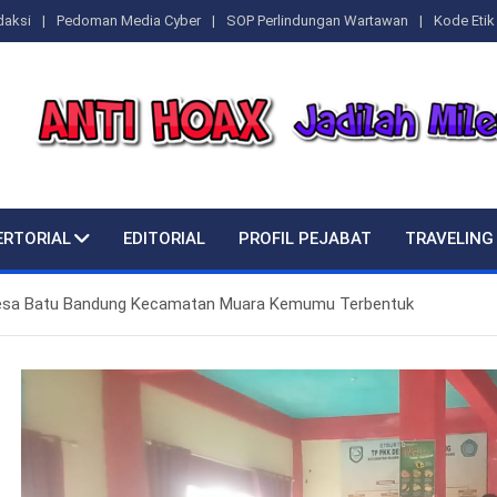
daksi
Pedoman Media Cyber
SOP Perlindungan Wartawan
Kode Etik 
ERTORIAL
EDITORIAL
PROFIL PEJABAT
TRAVELING
 Desa Batu Bandung Kecamatan Muara Kemumu Terbentuk