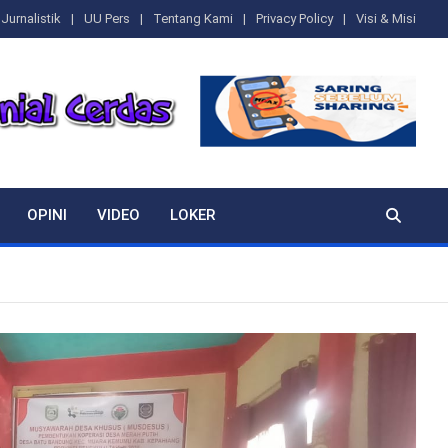
Jurnalistik
UU Pers
Tentang Kami
Privacy Policy
Visi & Misi
OPINI
VIDEO
LOKER