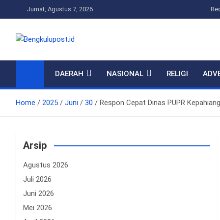
Skip
Jumat, Agustus 7, 2026
Re
to
content
Bengkulupost.id
Bengkulupost
DAERAH
NASIONAL
RELIGI
ADV
Home
2025
Juni
30
Respon Cepat Dinas PUPR Kepahiang 
Arsip
Agustus 2026
Juli 2026
Juni 2026
Mei 2026