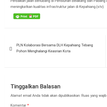
Perbaikan jalan berlubang di Pensiunan Belakang dan Padang
meningkatkan kualitas infrastruktur jalan di Kepahiang.(stv).
Navigasi
PLN Kolaborasi Bersama DLH Kepahiang Tebang
pos
Pohon Menghalangi Keasrian Kota
Tinggalkan Balasan
Alamat email Anda tidak akan dipublikasikan.
Ruas yang wajib
Komentar
*