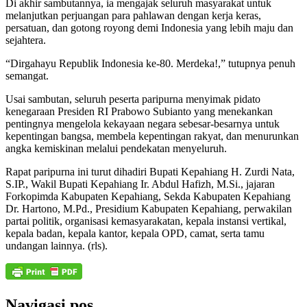
Di akhir sambutannya, ia mengajak seluruh masyarakat untuk
melanjutkan perjuangan para pahlawan dengan kerja keras,
persatuan, dan gotong royong demi Indonesia yang lebih maju dan
sejahtera.
“Dirgahayu Republik Indonesia ke-80. Merdeka!,” tutupnya penuh
semangat.
Usai sambutan, seluruh peserta paripurna menyimak pidato
kenegaraan Presiden RI Prabowo Subianto yang menekankan
pentingnya mengelola kekayaan negara sebesar-besarnya untuk
kepentingan bangsa, membela kepentingan rakyat, dan menurunkan
angka kemiskinan melalui pendekatan menyeluruh.
Rapat paripurna ini turut dihadiri Bupati Kepahiang H. Zurdi Nata,
S.IP., Wakil Bupati Kepahiang Ir. Abdul Hafizh, M.Si., jajaran
Forkopimda Kabupaten Kepahiang, Sekda Kabupaten Kepahiang
Dr. Hartono, M.Pd., Presidium Kabupaten Kepahiang, perwakilan
partai politik, organisasi kemasyarakatan, kepala instansi vertikal,
kepala badan, kepala kantor, kepala OPD, camat, serta tamu
undangan lainnya. (rls).
Navigasi pos