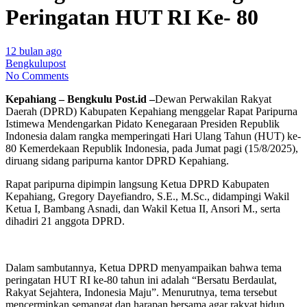
Peringatan HUT RI Ke- 80
12 bulan ago
Bengkulupost
No Comments
Kepahiang – Bengkulu Post.id –
Dewan Perwakilan Rakyat
Daerah (DPRD) Kabupaten Kepahiang menggelar Rapat Paripurna
Istimewa Mendengarkan Pidato Kenegaraan Presiden Republik
Indonesia dalam rangka memperingati Hari Ulang Tahun (HUT) ke-
80 Kemerdekaan Republik Indonesia, pada Jumat pagi (15/8/2025),
diruang sidang paripurna kantor DPRD Kepahiang.
Rapat paripurna dipimpin langsung Ketua DPRD Kabupaten
Kepahiang, Gregory Dayefiandro, S.E., M.Sc., didampingi Wakil
Ketua I, Bambang Asnadi, dan Wakil Ketua II, Ansori M., serta
dihadiri 21 anggota DPRD.
Dalam sambutannya, Ketua DPRD menyampaikan bahwa tema
peringatan HUT RI ke-80 tahun ini adalah “Bersatu Berdaulat,
Rakyat Sejahtera, Indonesia Maju”. Menurutnya, tema tersebut
mencerminkan semangat dan harapan bersama agar rakyat hidup