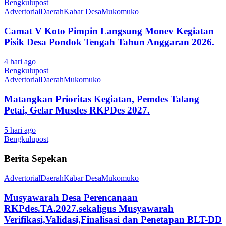
Bengkulupost
Advertorial
Daerah
Kabar Desa
Mukomuko
Camat V Koto Pimpin Langsung Monev Kegiatan
Pisik Desa Pondok Tengah Tahun Anggaran 2026.
4 hari ago
Bengkulupost
Advertorial
Daerah
Mukomuko
Matangkan Prioritas Kegiatan, Pemdes Talang
Petai, Gelar Musdes RKPDes 2027.
5 hari ago
Bengkulupost
Berita Sepekan
Advertorial
Daerah
Kabar Desa
Mukomuko
Musyawarah Desa Perencanaan
RKPdes.TA.2027.sekaligus Musyawarah
Verifikasi,Validasi,Finalisasi dan Penetapan BLT-DD