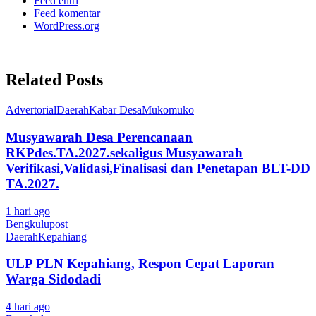
Feed entri
Feed komentar
WordPress.org
Related Posts
Advertorial
Daerah
Kabar Desa
Mukomuko
Musyawarah Desa Perencanaan
RKPdes.TA.2027.sekaligus Musyawarah
Verifikasi,Validasi,Finalisasi dan Penetapan BLT-DD
TA.2027.
1 hari ago
Bengkulupost
Daerah
Kepahiang
ULP PLN Kepahiang, Respon Cepat Laporan
Warga Sidodadi
4 hari ago