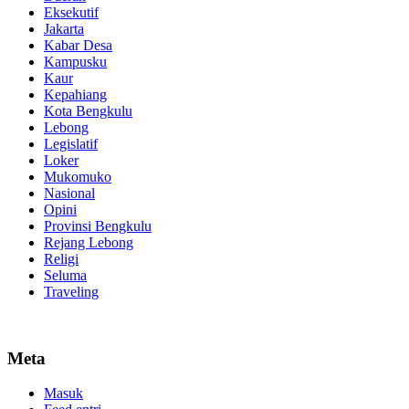
Eksekutif
Jakarta
Kabar Desa
Kampusku
Kaur
Kepahiang
Kota Bengkulu
Lebong
Legislatif
Loker
Mukomuko
Nasional
Opini
Provinsi Bengkulu
Rejang Lebong
Religi
Seluma
Traveling
Meta
Masuk