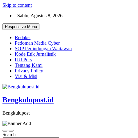
Skip to content
Sabtu, Agustus 8, 2026
Responsive Menu
Redaksi
Pedoman Media Cyber
SOP Perlindungan Wartawan
Kode Etik Jurnalistik
UU Pers
Tentang Kami
Privacy Policy
Visi & Misi
Bengkulupost.id
Bengkulupost
Search