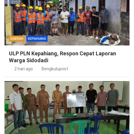
DAERAH
KEPAHIANG
ULP PLN Kepahiang, Respon Cepat Laporan
Warga Sidodadi
2 hari ago
Bengkulupost