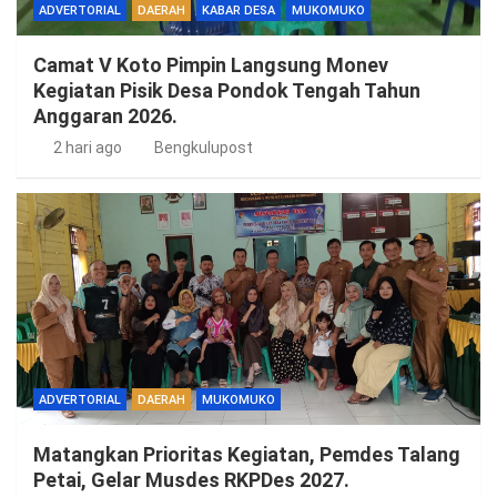
ADVERTORIAL
DAERAH
KABAR DESA
MUKOMUKO
Camat V Koto Pimpin Langsung Monev
Kegiatan Pisik Desa Pondok Tengah Tahun
Anggaran 2026.
2 hari ago
Bengkulupost
ADVERTORIAL
DAERAH
MUKOMUKO
Matangkan Prioritas Kegiatan, Pemdes Talang
Petai, Gelar Musdes RKPDes 2027.