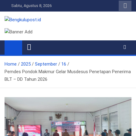
Skip
Sabtu, Agustus 8, 2026
to
content
Bengkulupost.id
Bengkulupost
Home
2025
September
16
Pemdes Pondok Makmur Gelar Musdesus Penetapan Penerima
BLT – DD Tahun 2026