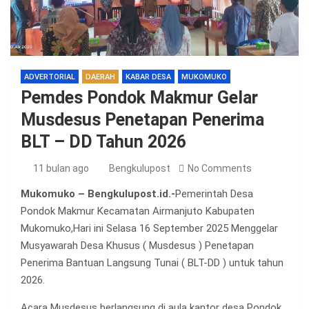
ADVERTORIAL
DAERAH
KABAR DESA
MUKOMUKO
Pemdes Pondok Makmur Gelar
Musdesus Penetapan Penerima
BLT – DD Tahun 2026
11 bulan ago
Bengkulupost
No Comments
Mukomuko – Bengkulupost.id.-
Pemerintah Desa
Pondok Makmur Kecamatan Airmanjuto Kabupaten
Mukomuko,Hari ini Selasa 16 September 2025 Menggelar
Musyawarah Desa Khusus ( Musdesus ) Penetapan
Penerima Bantuan Langsung Tunai ( BLT-DD ) untuk tahun
2026.
Acara Musdesus berlangsung di aula kantor desa Pondok