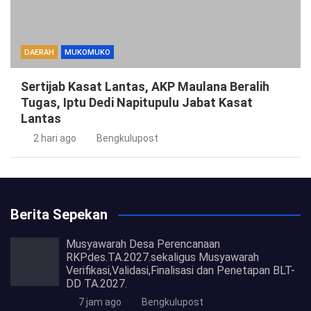
DAERAH
MUKOMUKO
Sertijab Kasat Lantas, AKP Maulana Beralih
Tugas, Iptu Dedi Napitupulu Jabat Kasat
Lantas
2 hari ago
Bengkulupost
Berita Sepekan
Musyawarah Desa Perencanaan
RKPdes.TA.2027.sekaligus Musyawarah
Verifikasi,Validasi,Finalisasi dan Penetapan BLT-
DD TA.2027.
7 jam ago
Bengkulupost