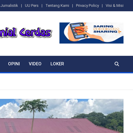
Jurnalistik
UU Pers
Tentang Kami
Privacy Policy
Visi & Misi
OPINI
VIDEO
LOKER