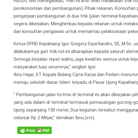
Hafizh, Msi menegaskan,” Hari ini kita telah melakukan titik no
perekonomian dan pembangunan), Pihak rekanan, Konsultan p
pengerjaan pembangunan di dua titik (jalan terminal Kepahia
segera dikerjakan, Menghimbau kepada rekanan untuk melaks
dan konsultan pengawas untuk memantau pelaksanaan pekerja
Ketua DPRD Kepahiang Igor Gregory Dayefiandro, SE, M.Sc. us
dilakukannya giat titik nol ini diharapkan kepada seluruh el
Semoga berjalan tepat waktu, jaga kwalitas semua untuk k
masyarakat luas umumnya,” singkat Igor.
Ibnu Hajar, ST Kepala Bidang Cipta Karya dan Perkim menuturk
menuju sekolah dasar Islam terpadu di Pasar Ujung Kepahiang
” Pembangunan jalan hotmix di terminal ini akan dikerjakan p
yang ada dalam di terminal termasuk pemasangan gorong-go
Ujung sepanjang 150 meter, Dua kegiatan tersebut menggun
sebesar Rp 2 Milyar,” demikian Ibnu.(stv).