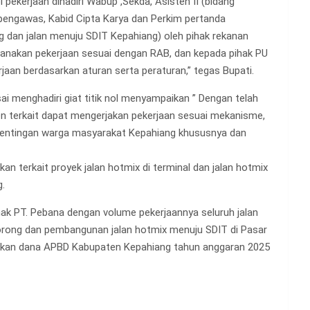
l pekerjaan dihadiri Wabup ,Sekda, Asisten II (bidang
engawas, Kabid Cipta Karya dan Perkim pertanda
ng dan jalan menuju SDIT Kepahiang) oleh pihak rekanan
anakan pekerjaan sesuai dengan RAB, dan kepada pihak PU
an berdasarkan aturan serta peraturan,” tegas Bupati.
ai menghadiri giat titik nol menyampaikan ” Dengan telah
emen terkait dapat mengerjakan pekerjaan sesuai mekanisme,
epentingan warga masyarakat Kepahiang khususnya dan
an terkait proyek jalan hotmix di terminal dan jalan hotmix
.
ihak PT. Pebana dengan volume pekerjaannya seluruh jalan
rong dan pembangunan jalan hotmix menuju SDIT di Pasar
akan dana APBD Kabupaten Kepahiang tahun anggaran 2025