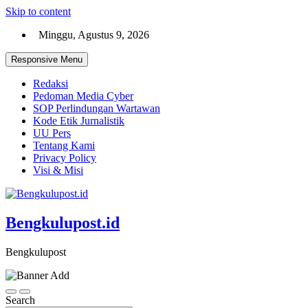
Skip to content
Minggu, Agustus 9, 2026
Responsive Menu
Redaksi
Pedoman Media Cyber
SOP Perlindungan Wartawan
Kode Etik Jurnalistik
UU Pers
Tentang Kami
Privacy Policy
Visi & Misi
Bengkulupost.id
Bengkulupost
Search