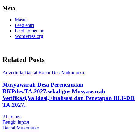
Meta
Masuk
Feed entri
Feed komentar
WordPress.org
Related Posts
Advertorial
Daerah
Kabar Desa
Mukomuko
Musyawarah Desa Perencanaan
RKPdes.TA.2027.sekaligus Musyawarah
Verifikasi,Validasi,Finalisasi dan Penetapan BLT-DD
TA.2027.
2 hari ago
Bengkulupost
Daerah
Mukomuko