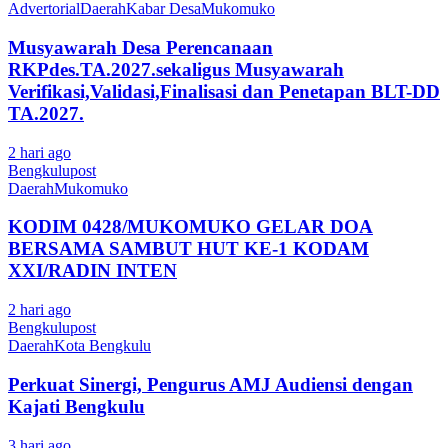
Advertorial
Daerah
Kabar Desa
Mukomuko
Musyawarah Desa Perencanaan
RKPdes.TA.2027.sekaligus Musyawarah
Verifikasi,Validasi,Finalisasi dan Penetapan BLT-DD
TA.2027.
2 hari ago
Bengkulupost
Daerah
Mukomuko
KODIM 0428/MUKOMUKO GELAR DOA
BERSAMA SAMBUT HUT KE-1 KODAM
XXI/RADIN INTEN
2 hari ago
Bengkulupost
Daerah
Kota Bengkulu
Perkuat Sinergi, Pengurus AMJ Audiensi dengan
Kajati Bengkulu
3 hari ago