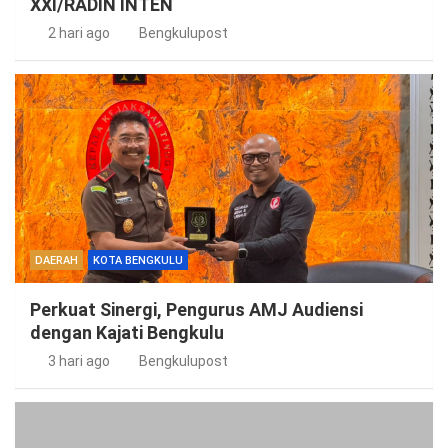
XXI/RADIN INTEN
2 hari ago
Bengkulupost
DAERAH
KOTA BENGKULU
Perkuat Sinergi, Pengurus AMJ Audiensi
dengan Kajati Bengkulu
3 hari ago
Bengkulupost