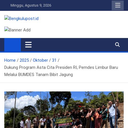
Skip
Minggu, Agustus 9, 2026
to
content
Bengkulupost.id
Bengkulupost
Home
2025
Oktober
31
Dukung Program Asta Cita Presiden RI, Pemdes Limbur Baru
Melalui BUMDES Tanam Bibit Jagung