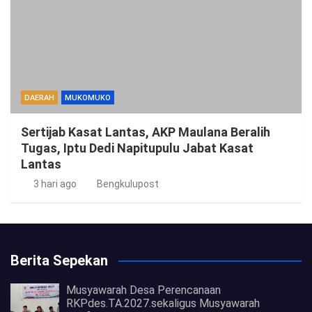
DAERAH
MUKOMUKO
Sertijab Kasat Lantas, AKP Maulana Beralih
Tugas, Iptu Dedi Napitupulu Jabat Kasat
Lantas
3 hari ago
Bengkulupost
Berita Sepekan
Musyawarah Desa Perencanaan
RKPdes.TA.2027.sekaligus Musyawarah