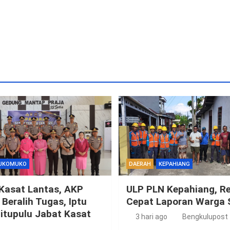
UKOMUKO
DAERAH
KEPAHIANG
 Kasat Lantas, AKP
ULP PLN Kepahiang, R
Beralih Tugas, Iptu
Cepat Laporan Warga 
itupulu Jabat Kasat
3 hari ago
Bengkulupost