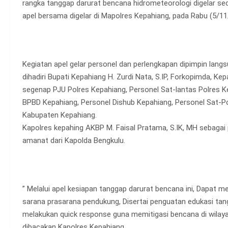
rangka tanggap darurat bencana hidrometeorologi digelar sec
apel bersama digelar di Mapolres Kepahiang, pada Rabu (5/1
Kegiatan apel gelar personel dan perlengkapan dipimpin lang
dihadiri Bupati Kepahiang H. Zurdi Nata, S.IP, Forkopimda, Ke
segenap PJU Polres Kepahiang, Personel Sat-lantas Polres K
BPBD Kepahiang, Personel Dishub Kepahiang, Personel Sat-P
Kabupaten Kepahiang.
Kapolres kepahing AKBP M. Faisal Pratama, S.IK, MH sebagai
amanat dari Kapolda Bengkulu.
” Melalui apel kesiapan tanggap darurat bencana ini, Dapat 
sarana prasarana pendukung, Disertai penguatan edukasi t
melakukan quick response guna memitigasi bencana di wilay
dibacakan Kapolres Kepahiang.