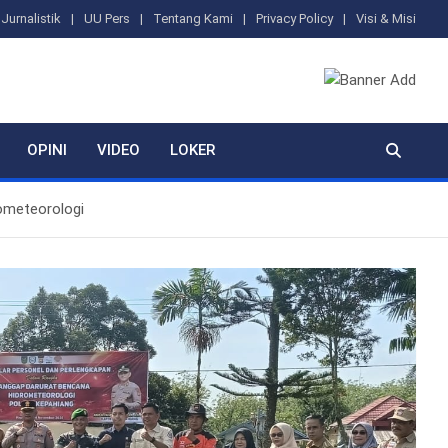
Jurnalistik
UU Pers
Tentang Kami
Privacy Policy
Visi & Misi
OPINI
VIDEO
LOKER
ometeorologi