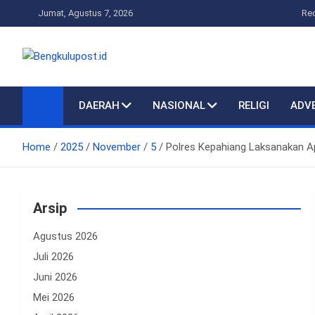
Skip
Jumat, Agustus 7, 2026
Re
to
content
Bengkulupost.id
Bengkulupost
DAERAH
NASIONAL
RELIGI
ADV
Home
2025
November
5
Polres Kepahiang Laksanakan A
Arsip
Agustus 2026
Juli 2026
Juni 2026
Mei 2026