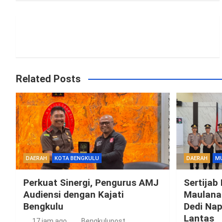
Related Posts
DAERAH
KOTA BENGKULU
DAERAH
M
Perkuat Sinergi, Pengurus AMJ
Sertijab
Audiensi dengan Kajati
Maulana 
Bengkulu
Dedi Nap
Lantas
17 jam ago
Bengkulupost