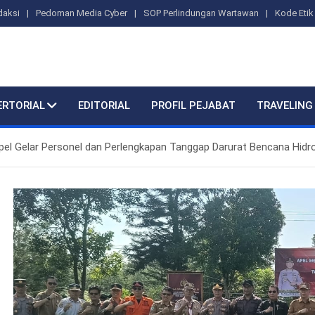
daksi
Pedoman Media Cyber
SOP Perlindungan Wartawan
Kode Etik 
ERTORIAL
EDITORIAL
PROFIL PEJABAT
TRAVELING
pel Gelar Personel dan Perlengkapan Tanggap Darurat Bencana Hidr