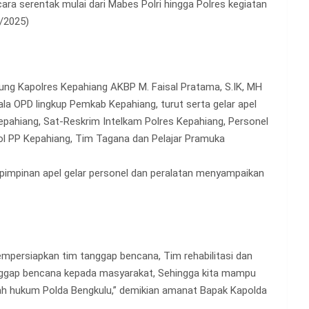
ara serentak mulai dari Mabes Polri hingga Polres kegiatan
1/2025)
sung Kapolres Kepahiang AKBP M. Faisal Pratama, S.IK, MH
pala OPD lingkup Pemkab Kepahiang, turut serta gelar apel
epahiang, Sat-Reskrim Intelkam Polres Kepahiang, Personel
ol PP Kepahiang, Tim Tagana dan Pelajar Pramuka
 pimpinan apel gelar personel dan peralatan menyampaikan
mempersiapkan tim tanggap bencana, Tim rehabilitasi dan
anggap bencana kepada masyarakat, Sehingga kita mampu
ah hukum Polda Bengkulu,” demikian amanat Bapak Kapolda