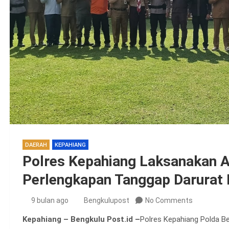
DAERAH
KEPAHIANG
Polres Kepahiang Laksanakan A
Perlengkapan Tanggap Darurat
9 bulan ago
Bengkulupost
No Comments
Kepahiang – Bengkulu Post.id –
Polres Kepahiang Polda B