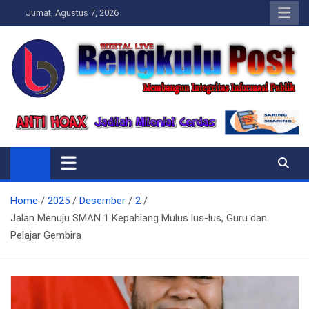
Skip
Jumat, Agustus 7, 2026
to
content
Bengkulupost.id
Bengkulupost
Home
2025
Desember
2
Jalan Menuju SMAN 1 Kepahiang Mulus lus-lus, Guru dan
Pelajar Gembira