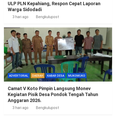
ULP PLN Kepahiang, Respon Cepat Laporan
Warga Sidodadi
3 hari ago
Bengkulupost
ADVERTORIAL
DAERAH
KABAR DESA
MUKOMUKO
Camat V Koto Pimpin Langsung Monev
Kegiatan Pisik Desa Pondok Tengah Tahun
Anggaran 2026.
3 hari ago
Bengkulupost