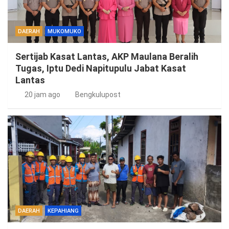
DAERAH
MUKOMUKO
Sertijab Kasat Lantas, AKP Maulana Beralih
Tugas, Iptu Dedi Napitupulu Jabat Kasat
Lantas
20 jam ago
Bengkulupost
DAERAH
KEPAHIANG