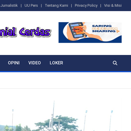
Jurnalistik
UU Pers
Tentang Kami
Privacy Policy
Visi & Misi
OPINI
VIDEO
LOKER