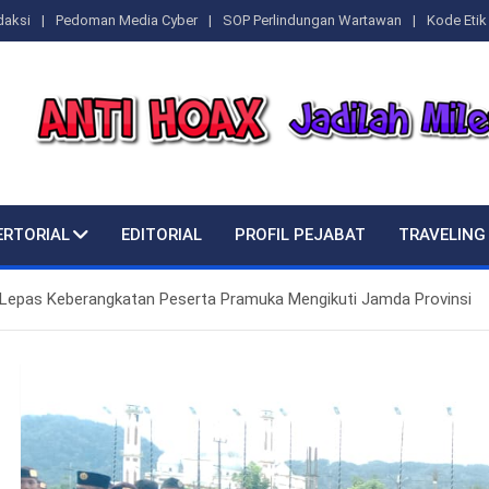
daksi
Pedoman Media Cyber
SOP Perlindungan Wartawan
Kode Etik 
ERTORIAL
EDITORIAL
PROFIL PEJABAT
TRAVELING
g Lepas Keberangkatan Peserta Pramuka Mengikuti Jamda Provinsi