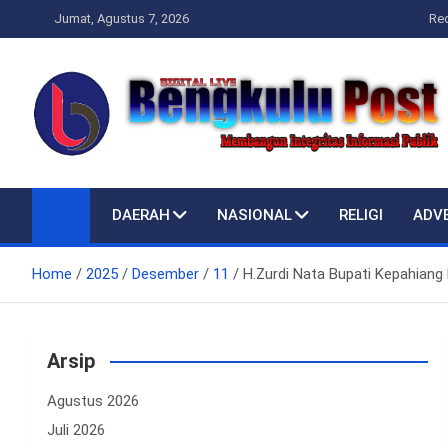
Skip
Jumat, Agustus 7, 2026
Re
to
content
Bengkulupost.id
Bengkulupost
DAERAH
NASIONAL
RELIGI
ADV
Home
2025
Desember
11
H.Zurdi Nata Bupati Kepahian
Arsip
Agustus 2026
Juli 2026