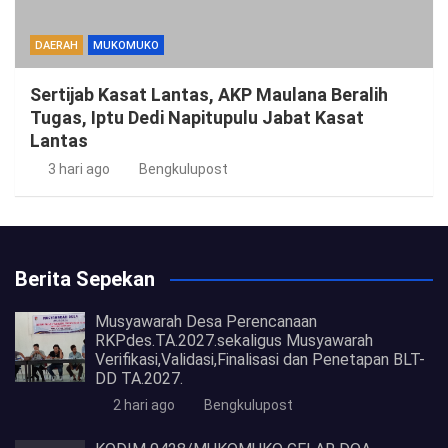
DAERAH
MUKOMUKO
Sertijab Kasat Lantas, AKP Maulana Beralih
Tugas, Iptu Dedi Napitupulu Jabat Kasat
Lantas
3 hari ago
Bengkulupost
Berita Sepekan
Musyawarah Desa Perencanaan
RKPdes.TA.2027.sekaligus Musyawarah
Verifikasi,Validasi,Finalisasi dan Penetapan BLT-
DD TA.2027.
2 hari ago
Bengkulupost