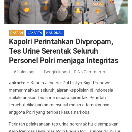
DAERAH
JAKARTA
NASIONAL
Kapolri Perintahkan Divpropam,
Tes Urine Serentak Seluruh
Personel Polri menjaga Integritas
6 bulan ago
Bengkulupost
No Comments
Jakarta
– Kapolri Jenderal Pol Listyo Sigit Prabowo
memerintahkan seluruh jajaran kepolisian di Indonesia
melaksanakan tes urine secara serentak. Perintah
tersebut dikeluarkan menyusul masih ditemukannya
anggota Polri yang terlibat kasus narkoba.
Perintah pelaksanaan tes urine serentak itu disampaikan
Karo Penmas Divhumas Polri Brigjen Pol Trunoyudo Wisnu