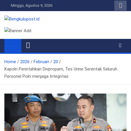
Skip
Minggu, Agustus 9, 2026
to
content
Bengkulupost.id
Bengkulupost
Home
2026
Februari
20
Kapolri Perintahkan Divpropam, Tes Urine Serentak Seluruh
Personel Polri menjaga Integritas