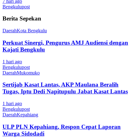
7 hari ago
Bengkulupost
Berita Sepekan
Daerah
Kota Bengkulu
Perkuat Sinergi, Pengurus AMJ Audiensi dengan
Kajati Bengkulu
1 hari ago
Bengkulupost
Daerah
Mukomuko
Sertijab Kasat Lantas, AKP Maulana Beralih
Tugas, Iptu Dedi Napitupulu Jabat Kasat Lantas
1 hari ago
Bengkulupost
Daerah
Kepahiang
ULP PLN Kepahiang, Respon Cepat Laporan
Warga Sidodadi