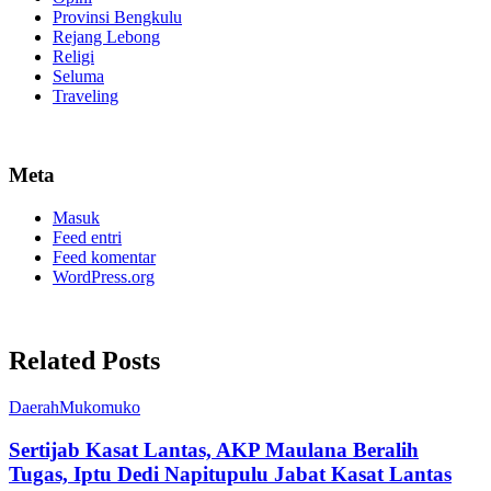
Provinsi Bengkulu
Rejang Lebong
Religi
Seluma
Traveling
Meta
Masuk
Feed entri
Feed komentar
WordPress.org
Related Posts
Daerah
Mukomuko
Sertijab Kasat Lantas, AKP Maulana Beralih
Tugas, Iptu Dedi Napitupulu Jabat Kasat Lantas