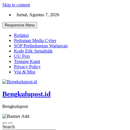
Skip to content
Jumat, Agustus 7, 2026
Responsive Menu
Redaksi
Pedoman Media Cyber
SOP Perlindungan Wartawan
Kode Etik Jurnalistik
UU Pers
Tentang Kami
Privacy Policy
Visi & Misi
Bengkulupost.id
Bengkulupost
Search