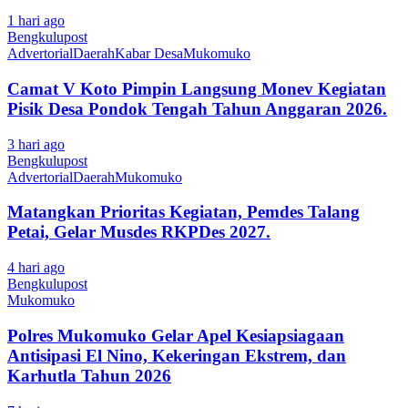
1 hari ago
Bengkulupost
Advertorial
Daerah
Kabar Desa
Mukomuko
Camat V Koto Pimpin Langsung Monev Kegiatan
Pisik Desa Pondok Tengah Tahun Anggaran 2026.
3 hari ago
Bengkulupost
Advertorial
Daerah
Mukomuko
Matangkan Prioritas Kegiatan, Pemdes Talang
Petai, Gelar Musdes RKPDes 2027.
4 hari ago
Bengkulupost
Mukomuko
Polres Mukomuko Gelar Apel Kesiapsiagaan
Antisipasi El Nino, Kekeringan Ekstrem, dan
Karhutla Tahun 2026