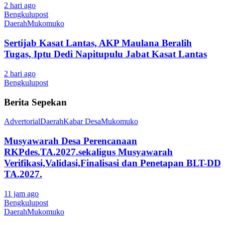
2 hari ago
Bengkulupost
Daerah
Mukomuko
Sertijab Kasat Lantas, AKP Maulana Beralih
Tugas, Iptu Dedi Napitupulu Jabat Kasat Lantas
2 hari ago
Bengkulupost
Berita Sepekan
Advertorial
Daerah
Kabar Desa
Mukomuko
Musyawarah Desa Perencanaan
RKPdes.TA.2027.sekaligus Musyawarah
Verifikasi,Validasi,Finalisasi dan Penetapan BLT-DD
TA.2027.
11 jam ago
Bengkulupost
Daerah
Mukomuko