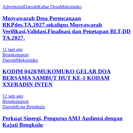
Advertorial
Daerah
Kabar Desa
Mukomuko
Musyawarah Desa Perencanaan
RKPdes.TA.2027.sekaligus Musyawarah
Verifikasi,Validasi,Finalisasi dan Penetapan BLT-DD
TA.2027.
11 jam ago
Bengkulupost
Daerah
Mukomuko
KODIM 0428/MUKOMUKO GELAR DOA
BERSAMA SAMBUT HUT KE-1 KODAM
XXI/RADIN INTEN
12 jam ago
Bengkulupost
Daerah
Kota Bengkulu
Perkuat Sinergi, Pengurus AMJ Audiensi dengan
Kajati Bengkulu