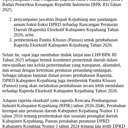
Badan Pemeriksa Keuangan Republik Indonesia (BPK RI) Tahun
2025,
penyampaian jawaban Bupati Kepahiang atas pandangan
umum fraksi-fraksi DPRD terhadap Rancangan Peraturan
Daerah (Raperda) Eksekutif Kabupaten Kepahiang Tahun
2026, serta
pembentukan Panitia Khusus (Pansus) untuk pembahasan
Raperda Eksekutif Kabupaten Kepahiang Tahun 2026.
Selain itu, rapat juga membahas tindak lanjut atas LHP BPK RI
Tahun 2025 sebagai bentuk komitmen pemerintah daerah dalam
mewujudkan tata kelola pemerintahan yang transparan, akuntabel,
dan sesuai dengan ketentuan peraturan perundang-undangan.
Sebagai tahapan lanjutan dalam proses pembahasan Raperda,
DPRD Kabupaten Kepahiang juga membentuk Panitia Khusus
(Pansus) yang akan melakukan pembahasan secara lebih mendalam
terhadap Raperda Eksekutif Kabupaten Kepahiang Tahun 2026.
Adapun raperda eksekutif yaitu raperda Rencana Pembangunan
Industri Kabupaten Kepahiang (RPIK) tahun 2026-2046, Perubahan
keempat atas peraturan daerah Kabupaten Kepahiang Nomor 13
tahun 2016 tentang pembentukan dan susunan perangkat daerah
Kabupaten Kepahiang, Pansus perubahan peraturan DPRD
Kabupaten Kepahiag Nomor 1 tahun 2024 tentang tata tertib DPRD