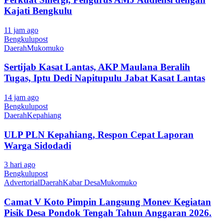
Kajati Bengkulu
11 jam ago
Bengkulupost
Daerah
Mukomuko
Sertijab Kasat Lantas, AKP Maulana Beralih
Tugas, Iptu Dedi Napitupulu Jabat Kasat Lantas
14 jam ago
Bengkulupost
Daerah
Kepahiang
ULP PLN Kepahiang, Respon Cepat Laporan
Warga Sidodadi
3 hari ago
Bengkulupost
Advertorial
Daerah
Kabar Desa
Mukomuko
Camat V Koto Pimpin Langsung Monev Kegiatan
Pisik Desa Pondok Tengah Tahun Anggaran 2026.