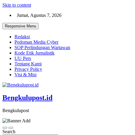
Skip to content
Jumat, Agustus 7, 2026
Responsive Menu
Redaksi
Pedoman Media Cyber
SOP Perlindungan Wartawan
Kode Etik Jurnalistik
UU Pers
Tentang Kami
Privacy Policy
Visi & Misi
Bengkulupost.id
Bengkulupost
Search