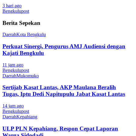
3 hari ago
Bengkulupost
Berita Sepekan
Daerah
Kota Bengkulu
Perkuat Sinergi, Pengurus AMJ Audiensi dengan
Kajati Bengkulu
11 jam ago
Bengkulupost
Daerah
Mukomuko
Sertijab Kasat Lantas, AKP Maulana Beralih
Tugas, Iptu Dedi Napitupulu Jabat Kasat Lantas
14 jam ago
Bengkulupost
Daerah
Kepahiang
ULP PLN Kepahiang, Respon Cepat Laporan
Warga Sidodadi