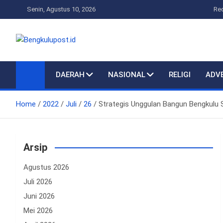
Skip
Senin, Agustus 10, 2026
Re
to
content
Bengkulupost.id
Bengkulupost
DAERAH
NASIONAL
RELIGI
ADV
Home
2022
Juli
26
Strategis Unggulan Bangun Bengkulu
Arsip
Agustus 2026
Juli 2026
Juni 2026
Mei 2026