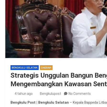
BENGKULU SELATAN
DAERAH
Strategis Unggulan Bangun Ben
Mengembangkan Kawasan Sentr
4 tahun ago
Bengkulupost
No Comments
Bengkulu Post | Bengkulu Selatan
– Kepala Bappeda Litba