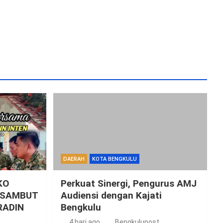
DAERAH
KOTA BENGKULU
KO
Perkuat Sinergi, Pengurus AMJ
 SAMBUT
Audiensi dengan Kajati
RADIN
Bengkulu
4 hari ago
Bengkulupost