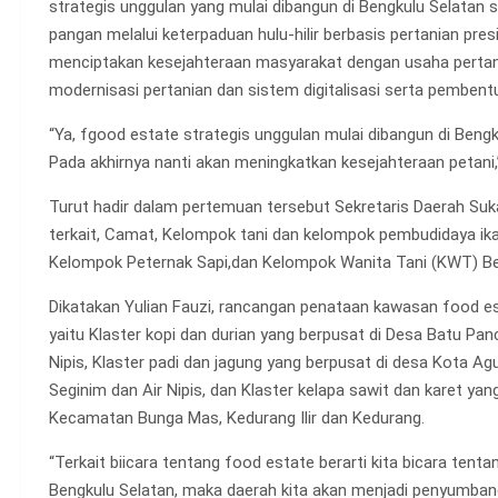
strategis unggulan yang mulai dibangun di Bengkulu Selata
pangan melalui keterpaduan hulu-hilir berbasis pertanian pres
menciptakan kesejahteraan masyarakat dengan usaha pertania
modernisasi pertanian dan sistem digitalisasi serta pembentu
“Ya, fgood estate strategis unggulan mulai dibangun di Bengk
Pada akhirnya nanti akan meningkatkan kesejahteraan petani,”
Turut hadir dalam pertemuan tersebut Sekretaris Daerah Sukar
terkait, Camat, Kelompok tani dan kelompok pembudidaya ika
Kelompok Peternak Sapi,dan Kelompok Wanita Tani (KWT) Be
Dikatakan Yulian Fauzi, rancangan penataan kawasan food est
yaitu Klaster kopi dan durian yang berpusat di Desa Batu Pa
Nipis, Klaster padi dan jagung yang berpusat di desa Kota A
Seginim dan Air Nipis, dan Klaster kelapa sawit dan karet ya
Kecamatan Bunga Mas, Kedurang Ilir dan Kedurang.
“Terkait biicara tentang food estate berarti kita bicara tent
Bengkulu Selatan, maka daerah kita akan menjadi penyumbang