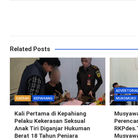
Related Posts
ADVERTORIA
DAERAH
KEPAHIANG
MUKOMUKO
Kali Pertama di Kepahiang
Musyawa
Pelaku Kekerasan Seksual
Perenca
Anak Tiri Diganjar Hukuman
RKPdes.
Berat 18 Tahun Penjara
Musyaw