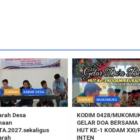
L
DAERAH
KABAR DESA
DAERAH
MUKOMUKO
rah Desa
KODIM 0428/MUKOMU
naan
GELAR DOA BERSAMA
TA.2027.sekaligus
HUT KE-1 KODAM XXI/
arah
INTEN