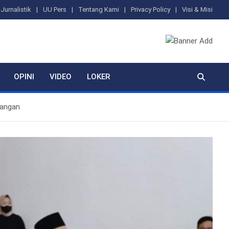
Jurnalistik
UU Pers
Tentang Kami
Privacy Policy
Visi & Misi
OPINI
VIDEO
LOKER
Pangan