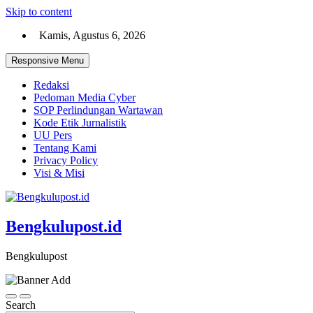
Skip to content
Kamis, Agustus 6, 2026
Responsive Menu
Redaksi
Pedoman Media Cyber
SOP Perlindungan Wartawan
Kode Etik Jurnalistik
UU Pers
Tentang Kami
Privacy Policy
Visi & Misi
Bengkulupost.id
Bengkulupost
Search