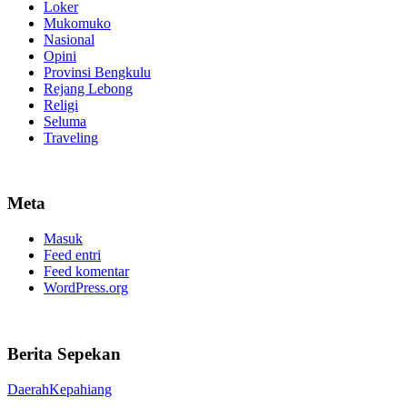
Loker
Mukomuko
Nasional
Opini
Provinsi Bengkulu
Rejang Lebong
Religi
Seluma
Traveling
Meta
Masuk
Feed entri
Feed komentar
WordPress.org
Berita Sepekan
Daerah
Kepahiang