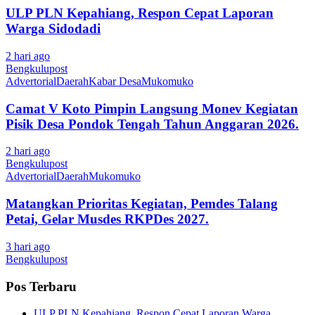
ULP PLN Kepahiang, Respon Cepat Laporan
Warga Sidodadi
2 hari ago
Bengkulupost
Advertorial
Daerah
Kabar Desa
Mukomuko
Camat V Koto Pimpin Langsung Monev Kegiatan
Pisik Desa Pondok Tengah Tahun Anggaran 2026.
2 hari ago
Bengkulupost
Advertorial
Daerah
Mukomuko
Matangkan Prioritas Kegiatan, Pemdes Talang
Petai, Gelar Musdes RKPDes 2027.
3 hari ago
Bengkulupost
Pos Terbaru
ULP PLN Kepahiang, Respon Cepat Laporan Warga