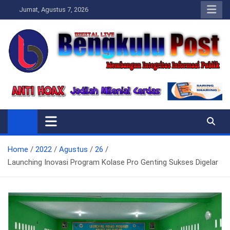
Skip
Jumat, Agustus 7, 2026
to
content
Bengkulupost.id
Bengkulupost
Home
2022
Agustus
26
Launching Inovasi Program Kolase Pro Genting Sukses Digelar