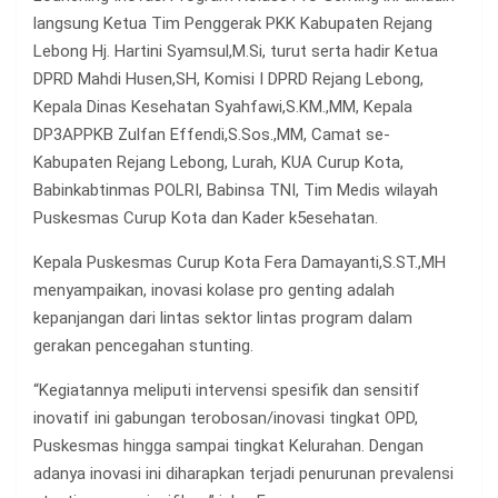
langsung Ketua Tim Penggerak PKK Kabupaten Rejang
Lebong Hj. Hartini Syamsul,M.Si, turut serta hadir Ketua
DPRD Mahdi Husen,SH, Komisi I DPRD Rejang Lebong,
Kepala Dinas Kesehatan Syahfawi,S.KM.,MM, Kepala
DP3APPKB Zulfan Effendi,S.Sos.,MM, Camat se-
Kabupaten Rejang Lebong, Lurah, KUA Curup Kota,
Babinkabtinmas POLRI, Babinsa TNI, Tim Medis wilayah
Puskesmas Curup Kota dan Kader k5esehatan.
Kepala Puskesmas Curup Kota Fera Damayanti,S.ST.,MH
menyampaikan, inovasi kolase pro genting adalah
kepanjangan dari lintas sektor lintas program dalam
gerakan pencegahan stunting.
“Kegiatannya meliputi intervensi spesifik dan sensitif
inovatif ini gabungan terobosan/inovasi tingkat OPD,
Puskesmas hingga sampai tingkat Kelurahan. Dengan
adanya inovasi ini diharapkan terjadi penurunan prevalensi