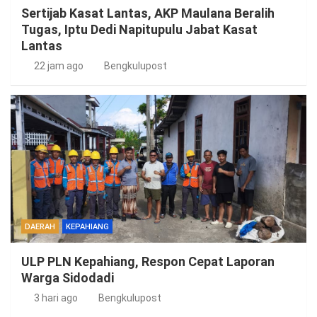
Sertijab Kasat Lantas, AKP Maulana Beralih
Tugas, Iptu Dedi Napitupulu Jabat Kasat
Lantas
22 jam ago
Bengkulupost
DAERAH
KEPAHIANG
ULP PLN Kepahiang, Respon Cepat Laporan
Warga Sidodadi
3 hari ago
Bengkulupost