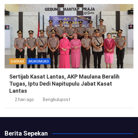
DAERAH
MUKOMUKO
Sertijab Kasat Lantas, AKP Maulana Beralih
Tugas, Iptu Dedi Napitupulu Jabat Kasat
Lantas
2 hari ago
Bengkulupost
Berita Sepekan