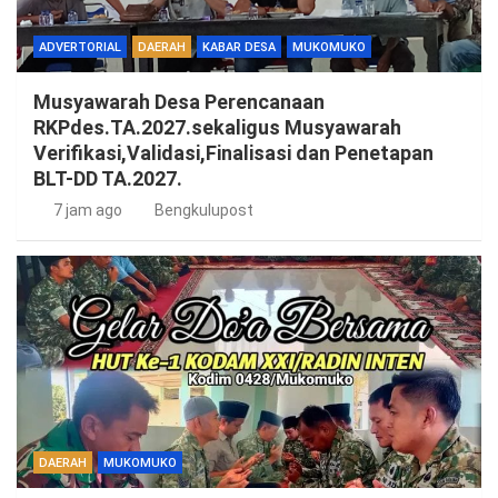
ADVERTORIAL
DAERAH
KABAR DESA
MUKOMUKO
Musyawarah Desa Perencanaan
RKPdes.TA.2027.sekaligus Musyawarah
Verifikasi,Validasi,Finalisasi dan Penetapan
BLT-DD TA.2027.
7 jam ago
Bengkulupost
DAERAH
MUKOMUKO