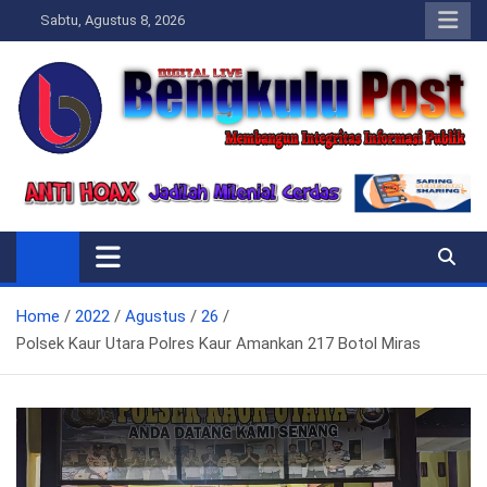
Skip
Sabtu, Agustus 8, 2026
to
content
Bengkulupost.id
Bengkulupost
Home
2022
Agustus
26
Polsek Kaur Utara Polres Kaur Amankan 217 Botol Miras