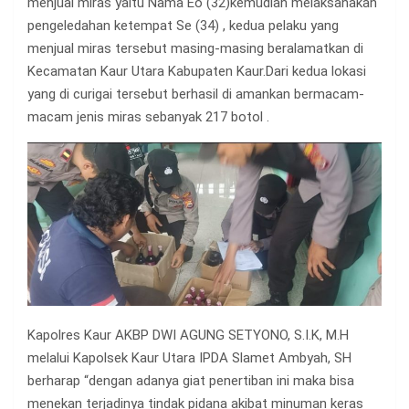
menjual miras yaitu Nama Eo (32)kemudian melaksanakan
pengeledahan ketempat Se (34) , kedua pelaku yang
menjual miras tersebut masing-masing beralamatkan di
Kecamatan Kaur Utara Kabupaten Kaur.Dari kedua lokasi
yang di curigai tersebut berhasil di amankan bermacam-
macam jenis miras sebanyak 217 botol .
Kapolres Kaur AKBP DWI AGUNG SETYONO, S.I.K, M.H
melalui Kapolsek Kaur Utara IPDA Slamet Ambyah, SH
berharap “dengan adanya giat penertiban ini maka bisa
menekan terjadinya tindak pidana akibat minuman keras