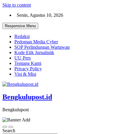
Skip to content
Senin, Agustus 10, 2026
Responsive Menu
Redaksi
Pedoman Media Cyber
SOP Perlindungan Wartawan
Kode Etik Jurnalistik
UU Pers
Tentang Kami
Privacy Policy
Visi & Misi
Bengkulupost.id
Bengkulupost
Search