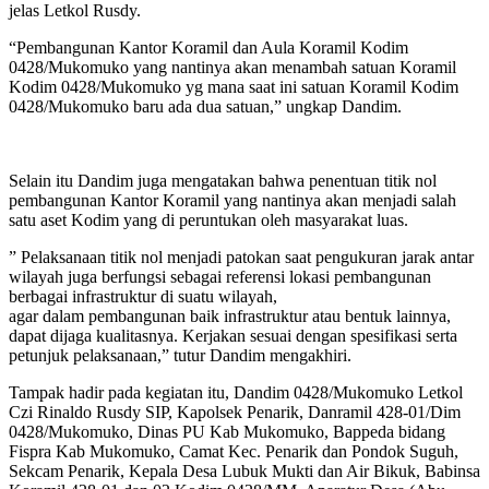
jelas Letkol Rusdy.
“Pembangunan Kantor Koramil dan Aula Koramil Kodim
0428/Mukomuko yang nantinya akan menambah satuan Koramil
Kodim 0428/Mukomuko yg mana saat ini satuan Koramil Kodim
0428/Mukomuko baru ada dua satuan,” ungkap Dandim.
Selain itu Dandim juga mengatakan bahwa penentuan titik nol
pembangunan Kantor Koramil yang nantinya akan menjadi salah
satu aset Kodim yang di peruntukan oleh masyarakat luas.
” Pelaksanaan titik nol menjadi patokan saat pengukuran jarak antar
wilayah juga berfungsi sebagai referensi lokasi pembangunan
berbagai infrastruktur di suatu wilayah,
agar dalam pembangunan baik infrastruktur atau bentuk lainnya,
dapat dijaga kualitasnya. Kerjakan sesuai dengan spesifikasi serta
petunjuk pelaksanaan,” tutur Dandim mengakhiri.
Tampak hadir pada kegiatan itu, Dandim 0428/Mukomuko Letkol
Czi Rinaldo Rusdy SIP, Kapolsek Penarik, Danramil 428-01/Dim
0428/Mukomuko, Dinas PU Kab Mukomuko, Bappeda bidang
Fispra Kab Mukomuko, Camat Kec. Penarik dan Pondok Suguh,
Sekcam Penarik, Kepala Desa Lubuk Mukti dan Air Bikuk, Babinsa