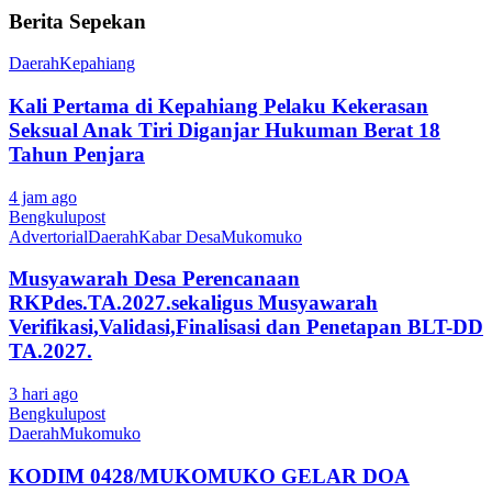
Berita Sepekan
Daerah
Kepahiang
Kali Pertama di Kepahiang Pelaku Kekerasan
Seksual Anak Tiri Diganjar Hukuman Berat 18
Tahun Penjara
4 jam ago
Bengkulupost
Advertorial
Daerah
Kabar Desa
Mukomuko
Musyawarah Desa Perencanaan
RKPdes.TA.2027.sekaligus Musyawarah
Verifikasi,Validasi,Finalisasi dan Penetapan BLT-DD
TA.2027.
3 hari ago
Bengkulupost
Daerah
Mukomuko
KODIM 0428/MUKOMUKO GELAR DOA