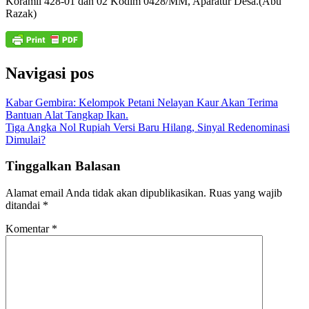
Koramil 428-01 dan 02 Kodim 0428/MM, Aparatur Desa.(Abu
Razak)
Navigasi pos
Kabar Gembira: Kelompok Petani Nelayan Kaur Akan Terima
Bantuan Alat Tangkap Ikan.
Tiga Angka Nol Rupiah Versi Baru Hilang, Sinyal Redenominasi
Dimulai?
Tinggalkan Balasan
Alamat email Anda tidak akan dipublikasikan.
Ruas yang wajib
ditandai
*
Komentar
*