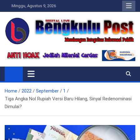
Skip
Minggu, Agustus 9, 2026
to
content
Bengkulupost.id
Bengkulupost
Home
2022
September
1
Tiga Angka Nol Rupiah Versi Baru Hilang, Sinyal Redenominasi
Dimulai?