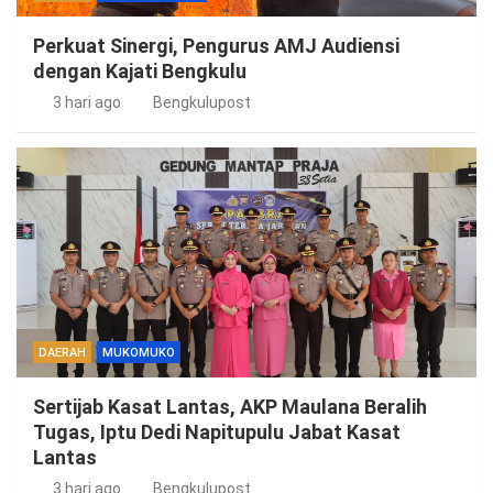
Perkuat Sinergi, Pengurus AMJ Audiensi
dengan Kajati Bengkulu
3 hari ago
Bengkulupost
DAERAH
MUKOMUKO
Sertijab Kasat Lantas, AKP Maulana Beralih
Tugas, Iptu Dedi Napitupulu Jabat Kasat
Lantas
3 hari ago
Bengkulupost