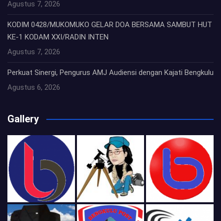
Agustus 7, 2026
KODIM 0428/MUKOMUKO GELAR DOA BERSAMA SAMBUT HUT
KE-1 KODAM XXI/RADIN INTEN
Agustus 7, 2026
Perkuat Sinergi, Pengurus AMJ Audiensi dengan Kajati Bengkulu
Agustus 6, 2026
Gallery