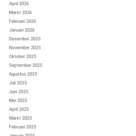
April 2026
Maret 2026
Februari 2026
Januari 2026
Desember 2025
November 2025
Oktober 2025
September 2025
Agustus 2025
Juli 2025
Juni 2025
Mei 2025
April 2025
Maret 2025
Februari 2025
Januari 2025