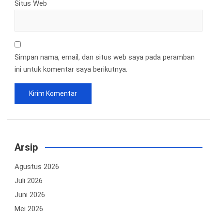
Situs Web
Simpan nama, email, dan situs web saya pada peramban
ini untuk komentar saya berikutnya.
Arsip
Agustus 2026
Juli 2026
Juni 2026
Mei 2026