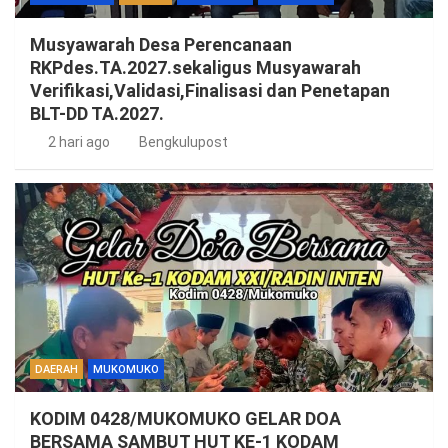
Musyawarah Desa Perencanaan
RKPdes.TA.2027.sekaligus Musyawarah
Verifikasi,Validasi,Finalisasi dan Penetapan
BLT-DD TA.2027.
2 hari ago
Bengkulupost
DAERAH
MUKOMUKO
KODIM 0428/MUKOMUKO GELAR DOA
BERSAMA SAMBUT HUT KE-1 KODAM