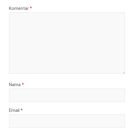
Komentar
*
Nama
*
Email
*