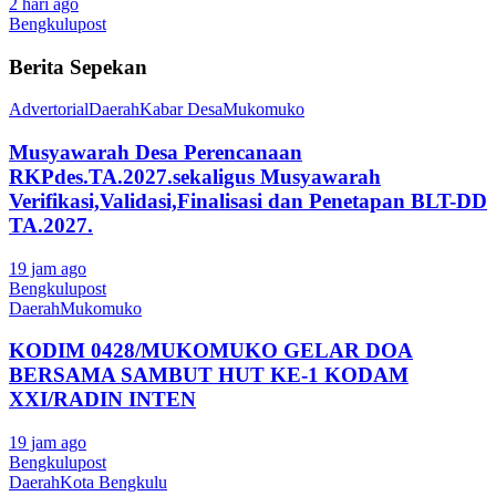
2 hari ago
Bengkulupost
Berita Sepekan
Advertorial
Daerah
Kabar Desa
Mukomuko
Musyawarah Desa Perencanaan
RKPdes.TA.2027.sekaligus Musyawarah
Verifikasi,Validasi,Finalisasi dan Penetapan BLT-DD
TA.2027.
19 jam ago
Bengkulupost
Daerah
Mukomuko
KODIM 0428/MUKOMUKO GELAR DOA
BERSAMA SAMBUT HUT KE-1 KODAM
XXI/RADIN INTEN
19 jam ago
Bengkulupost
Daerah
Kota Bengkulu