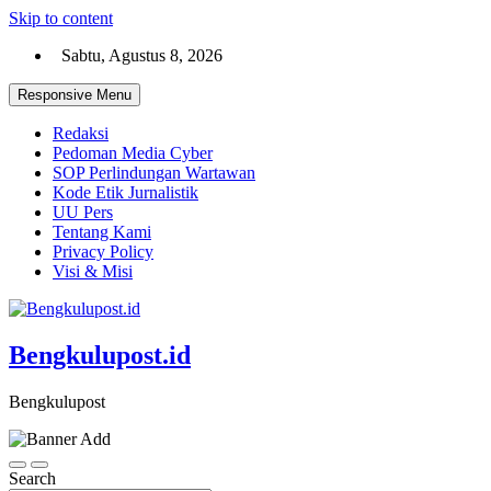
Skip to content
Sabtu, Agustus 8, 2026
Responsive Menu
Redaksi
Pedoman Media Cyber
SOP Perlindungan Wartawan
Kode Etik Jurnalistik
UU Pers
Tentang Kami
Privacy Policy
Visi & Misi
Bengkulupost.id
Bengkulupost
Search