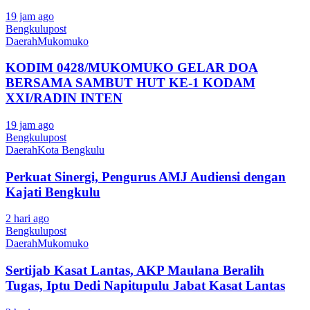
19 jam ago
Bengkulupost
Daerah
Mukomuko
KODIM 0428/MUKOMUKO GELAR DOA
BERSAMA SAMBUT HUT KE-1 KODAM
XXI/RADIN INTEN
19 jam ago
Bengkulupost
Daerah
Kota Bengkulu
Perkuat Sinergi, Pengurus AMJ Audiensi dengan
Kajati Bengkulu
2 hari ago
Bengkulupost
Daerah
Mukomuko
Sertijab Kasat Lantas, AKP Maulana Beralih
Tugas, Iptu Dedi Napitupulu Jabat Kasat Lantas