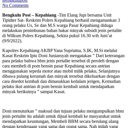
Bengkulupost
No Comments
Bengkulu Post – Kepahiang
-Tim Elang Jupi bersama Unit
Tipidter Sat- Reskrim Polres Kepahiang berhasil mengamankan 3
orang pelaku Us, Se dan M.S warga Pasar Kepahiang diduga
melakukan penimbunan bahan bakar minyak subsidi jenis pertalite
di Wilkum Polres Kepahiang, Sekira pukul 16.30 wib Jum’at
(9/9/2022).
Kapolres Kepahiang AKBP Yana Supriatna, S.IK, M.Si melalui
Kasat Reskrim Iptu Doni Juniansyah mengatakan ” Dari keterangan
para pelaku bahwa bbm jenis pertalite tersebut di peroleh dengan
cara membeli di pom bensin pasar Kepahiang secara antrian
menggunakan sepeda motor atau mobil milik pelaku, Selanjutnya
dibawa pulang kerumah dan minyak tersebut dikeluarkan dengan
cara disedot kembali dan dimasukkan kedalam jerigen, Kemudian
pelaku ikut antrian di pom bensin kembali untuk mendapatkan
minyak berikutnya ” sampai Kasat.
Doni menuturkan ” maksud dan tujuan pelaku mengumpulkan bbm
jenis pertalite itu adalah untuk dijual kembali ke masyarakat untuk
mendapatkan keuntungan, Membeli BBM secara berulang ulang
dengan kenderaaan yang sama dan orang sama, Nah inilah yang