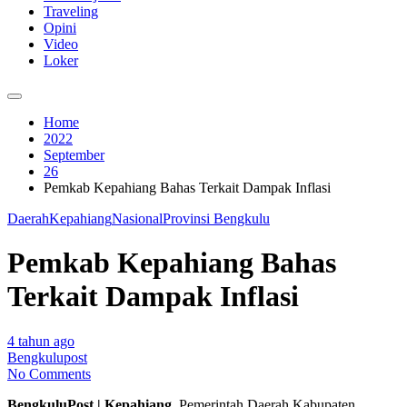
Traveling
Opini
Video
Loker
Home
2022
September
26
Pemkab Kepahiang Bahas Terkait Dampak Inflasi
Daerah
Kepahiang
Nasional
Provinsi Bengkulu
Pemkab Kepahiang Bahas
Terkait Dampak Inflasi
4 tahun ago
Bengkulupost
No Comments
BengkuluPost | Kepahiang_
Pemerintah Daerah Kabupaten