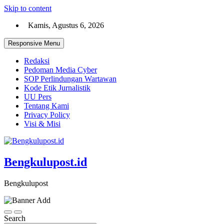
Skip to content
Kamis, Agustus 6, 2026
Responsive Menu
Redaksi
Pedoman Media Cyber
SOP Perlindungan Wartawan
Kode Etik Jurnalistik
UU Pers
Tentang Kami
Privacy Policy
Visi & Misi
Bengkulupost.id
Bengkulupost
Search