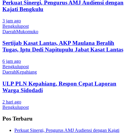
Perkuat Sinergi, Pengurus AMJ Audiensi dengan
Kajati Bengkulu
3 jam ago
Bengkulupost
Daerah
Mukomuko
Sertijab Kasat Lantas, AKP Maulana Beralih
Tugas, Iptu Dedi Napitupulu Jabat Kasat Lantas
6 jam ago
Bengkulupost
Daerah
Kepahiang
ULP PLN Kepahiang, Respon Cepat Laporan
Warga Sidodadi
2 hari ago
Bengkulupost
Pos Terbaru
Perkuat Sinergi, Pengurus AMJ Audiensi dengan Kajati