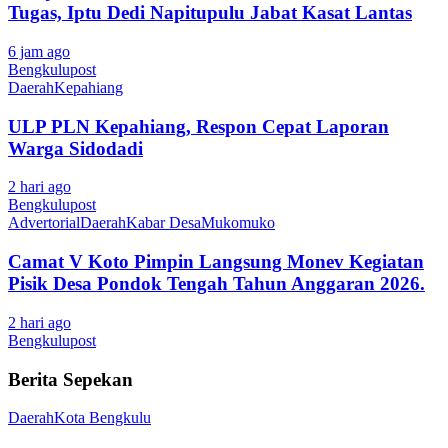
Tugas, Iptu Dedi Napitupulu Jabat Kasat Lantas
6 jam ago
Bengkulupost
Daerah
Kepahiang
ULP PLN Kepahiang, Respon Cepat Laporan
Warga Sidodadi
2 hari ago
Bengkulupost
Advertorial
Daerah
Kabar Desa
Mukomuko
Camat V Koto Pimpin Langsung Monev Kegiatan
Pisik Desa Pondok Tengah Tahun Anggaran 2026.
2 hari ago
Bengkulupost
Berita Sepekan
Daerah
Kota Bengkulu