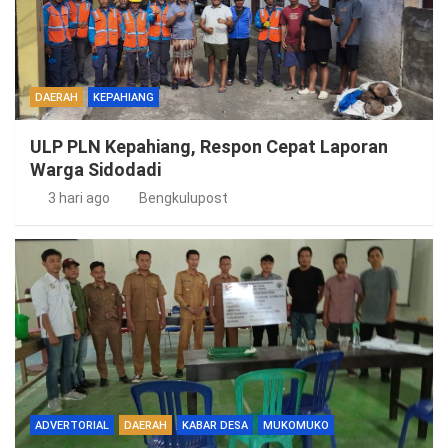
DAERAH
KEPAHIANG
ULP PLN Kepahiang, Respon Cepat Laporan
Warga Sidodadi
3 hari ago
Bengkulupost
ADVERTORIAL
DAERAH
KABAR DESA
MUKOMUKO