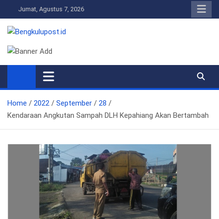
Skip
Jumat, Agustus 7, 2026
to
content
Bengkulupost.id
Bengkulupost
Home
2022
September
28
Kendaraan Angkutan Sampah DLH Kepahiang Akan Bertambah