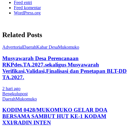
Feed entri
Feed komentar
WordPress.org
Related Posts
Advertorial
Daerah
Kabar Desa
Mukomuko
Musyawarah Desa Perencanaan
RKPdes.TA.2027.sekaligus Musyawarah
Verifikasi,Validasi,Finalisasi dan Penetapan BLT-DD
TA.2027.
2 hari ago
Bengkulupost
Daerah
Mukomuko
KODIM 0428/MUKOMUKO GELAR DOA
BERSAMA SAMBUT HUT KE-1 KODAM
XXI/RADIN INTEN