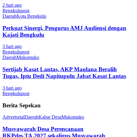
2 hari ago
Bengkulupost
Daerah
Kota Bengkulu
Perkuat Sinergi, Pengurus AMJ Audiensi dengan
Kajati Bengkulu
3 hari ago
Bengkulupost
Daerah
Mukomuko
Sertijab Kasat Lantas, AKP Maulana Beralih
Tugas, Iptu Dedi Napitupulu Jabat Kasat Lantas
3 hari ago
Bengkulupost
Berita Sepekan
Advertorial
Daerah
Kabar Desa
Mukomuko
Musyawarah Desa Perencanaan
RKPdes.TA.2027.sekaligus Musyawarah