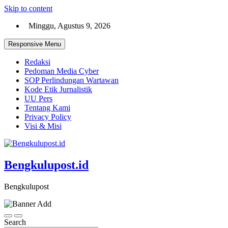
Skip to content
Minggu, Agustus 9, 2026
Responsive Menu
Redaksi
Pedoman Media Cyber
SOP Perlindungan Wartawan
Kode Etik Jurnalistik
UU Pers
Tentang Kami
Privacy Policy
Visi & Misi
Bengkulupost.id
Bengkulupost
Search