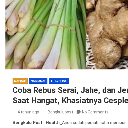
DAERAH
NASIONAL
TRAVELING
Coba Rebus Serai, Jahe, dan J
Saat Hangat, Khasiatnya Cespl
4 tahun ago
Bengkulupost
No Comments
Bengkulu Post | Health_
Anda sudah pernah coba merebus ser