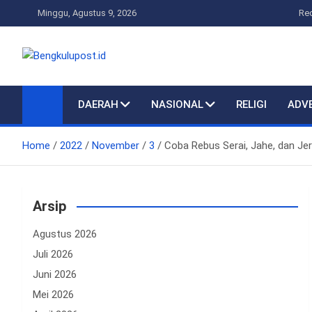
Skip
Minggu, Agustus 9, 2026
Re
to
content
Bengkulupost.id
Bengkulupost
DAERAH
NASIONAL
RELIGI
ADV
Home
2022
November
3
Coba Rebus Serai, Jahe, dan Je
Arsip
Agustus 2026
Juli 2026
Juni 2026
Mei 2026