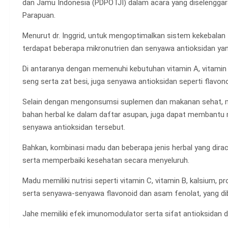
dan Jamu Indonesia (PDPOTJI) dalam acara yang diselenggara
Parapuan.
Menurut dr. Inggrid, untuk mengoptimalkan sistem kekebalan t
terdapat beberapa mikronutrien dan senyawa antioksidan ya
Di antaranya dengan memenuhi kebutuhan vitamin A, vitamin 
seng serta zat besi, juga senyawa antioksidan seperti flavon
Selain dengan mengonsumsi suplemen dan makanan sehat, 
bahan herbal ke dalam daftar asupan, juga dapat membantu m
senyawa antioksidan tersebut.
Bahkan, kombinasi madu dan beberapa jenis herbal yang dir
serta memperbaiki kesehatan secara menyeluruh.
Madu memiliki nutrisi seperti vitamin C, vitamin B, kalsium, p
serta senyawa-senyawa flavonoid dan asam fenolat, yang di
Jahe memiliki efek imunomodulator serta sifat antioksidan da