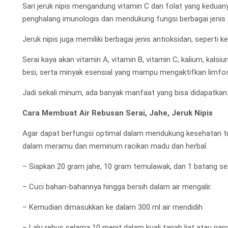
Sari jeruk nipis mengandung vitamin C dan folat yang kedua
penghalang imunologis dan mendukung fungsi berbagai jenis 
Jeruk nipis juga memiliki berbagai jenis antioksidan, seperti 
Serai kaya akan vitamin A, vitamin B, vitamin C, kalium, kal
besi, serta minyak esensial yang mampu mengaktifkan limfos
Jadi sekali minum, ada banyak manfaat yang bisa didapatkan
Cara Membuat Air Rebusan Serai, Jahe, Jeruk Nipis
Agar dapat berfungsi optimal dalam mendukung kesehatan tubu
dalam meramu dan meminum racikan madu dan herbal.
– Siapkan 20 gram jahe, 10 gram temulawak, dan 1 batang ser
– Cuci bahan-bahannya hingga bersih dalam air mengalir.
– Kemudian dimasukkan ke dalam 300 ml air mendidih
– Lalu rebus selama 10 menit dalam kuali tanah liat atau panc