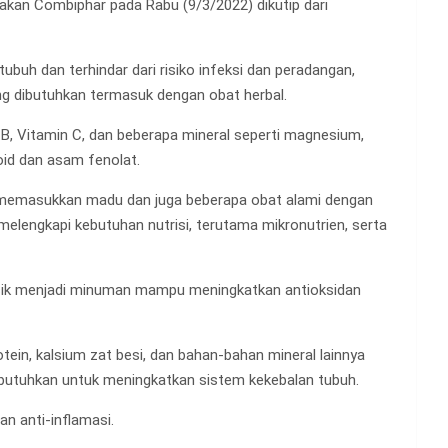
kan Combiphar pada Rabu (9/3/2022) dikutip dari
ubuh dan terhindar dari risiko infeksi dan peradangan,
ng dibutuhkan termasuk dengan obat herbal.
B, Vitamin C, dan beberapa mineral seperti magnesium,
oid dan asam fenolat.
memasukkan madu dan juga beberapa obat alami dengan
elengkapi kebutuhan nutrisi, terutama mikronutrien, serta
acik menjadi minuman mampu meningkatkan antioksidan
rotein, kalsium zat besi, dan bahan-bahan mineral lainnya
butuhkan untuk meningkatkan sistem kekebalan tubuh.
n anti-inflamasi.