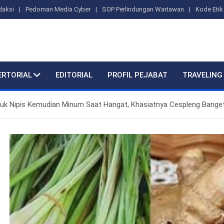
daksi
Pedoman Media Cyber
SOP Perlindungan Wartawan
Kode Etik 
ERTORIAL
EDITORIAL
PROFIL PEJABAT
TRAVELING
ruk Nipis Kemudian Minum Saat Hangat, Khasiatnya Cespleng Banget