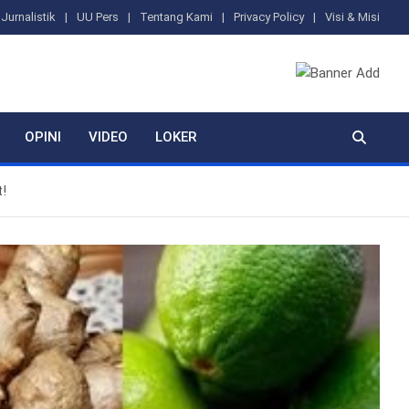
Jurnalistik
UU Pers
Tentang Kami
Privacy Policy
Visi & Misi
OPINI
VIDEO
LOKER
!