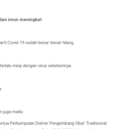
t dan imun meningkat
rti Covid-19 sudah benar-benar hilang.
terlalu mirip dengan virus sebelumnya.
.
an juga madu.
Si – Ketua Perkumpulan Dokter Pengembang Obat Tradisional