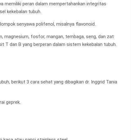
nya memiliki peran dalam mempertahankan integritas
sel kekebalan tubuh.
kelompok senyawa polifenol, misalnya flavonoid.
sium, magnesium, fosfor, mangan, tembaga, seng, dan zat
it T dan B yang berperan dalam sistem kekebalan tubuh.
.
h, berikut 3 cara sehat yang dibagikan dr. Inggrid Tania
ai geprek.
i kaca atau panci stainless steel.