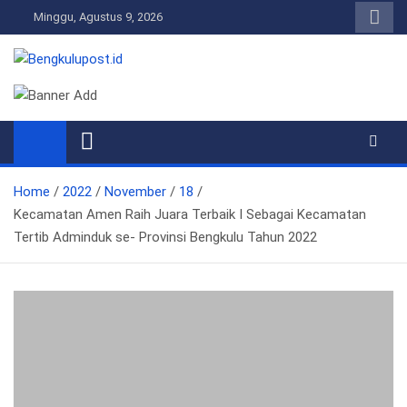
Skip
Minggu, Agustus 9, 2026
to
content
Bengkulupost.id
Bengkulupost
Home
2022
November
18
Kecamatan Amen Raih Juara Terbaik I Sebagai Kecamatan
Tertib Adminduk se- Provinsi Bengkulu Tahun 2022