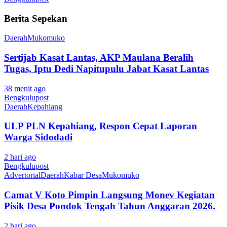
Berita Sepekan
Daerah
Mukomuko
Sertijab Kasat Lantas, AKP Maulana Beralih
Tugas, Iptu Dedi Napitupulu Jabat Kasat Lantas
38 menit ago
Bengkulupost
Daerah
Kepahiang
ULP PLN Kepahiang, Respon Cepat Laporan
Warga Sidodadi
2 hari ago
Bengkulupost
Advertorial
Daerah
Kabar Desa
Mukomuko
Camat V Koto Pimpin Langsung Monev Kegiatan
Pisik Desa Pondok Tengah Tahun Anggaran 2026.
2 hari ago