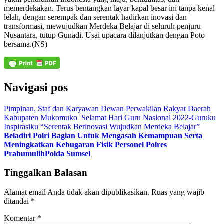
memerdekakan. Terus bentangkan layar kapal besar ini tanpa kenal
lelah, dengan serempak dan serentak hadirkan inovasi dan
transformasi, mewujudkan Merdeka Belajar di seluruh penjuru
Nusantara, tutup Gunadi. Usai upacara dilanjutkan dengan Poto
bersama.(NS)
Navigasi pos
Pimpinan, Staf dan Karyawan Dewan Perwakilan Rakyat Daerah
Kabupaten Mukomuko_Selamat Hari Guru Nasional 2022-Guruku
Inspirasiku “Serentak Berinovasi Wujudkan Merdeka Belajar”
Beladiri Polri Bagian Untuk Mengasah Kemampuan Serta
Meningkatkan Kebugaran Fisik Personel Polres
PrabumulihPolda Sumsel
Tinggalkan Balasan
Alamat email Anda tidak akan dipublikasikan.
Ruas yang wajib
ditandai
*
Komentar
*