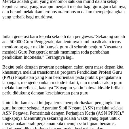
Mereka adalah guru yang menomor satukan murid dalam setiap
keputusannya, yang mampu menjadi mentor bagi guru-guru lainnya,
dan berani melakukan terobosan-terobosan dalam memperjuangkan
yang terbaik bagi muridnya.
Inilah generasi baru kepala sekolah dan pengawas.”Sekarang sudah
ada 50.000 Guru Penggerak, dan tentunya kami masih akan terus
mendorong agar makin banyak guru di seluruh penjuru Nusantara
menjadi Guru Penggerak untuk memimpin roda perubahan
pendidikan Indonesia,” Terangnya lagi.
Begitu pula dengan program persiapan calon guru masa depan kita,
khususnya melalui transformasi program Pendidikan Profesi Guru
(PPG) Prajabatan yang kini berorientasi pada praktik pengalaman
lapangan, mengedepankan metode inkuiri, dan membiasakan guru
melakukan refleksi, katanya.”Sayapun yakin bahwa ide-ide brilian
perlu didukung dengan kesejahteraan para guru.
Untuk itu kami saat ini juga terus memprioritaskan pengangkatan
guru honorer sebagai Aparatur Sipil Negara (ASN) melalui seleksi
ASN Pegawai Pemerintah dengan Perjanjian Kerja (ASN PPPK),”
ungkapnya.Menurutnya sekarang adalah waktu yang tepat untuk
menyamakan arah perjalanan kita menuju satu tujuan bersama,
yakni pendidikan Indonesia yang maju, berkualitas, dan