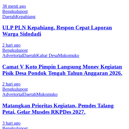
38 menit ago
Bengkulupost
Daerah
Kepahiang
ULP PLN Kepahiang, Respon Cepat Laporan
Warga Sidodadi
2 hari ago
Bengkulupost
Advertorial
Daerah
Kabar Desa
Mukomuko
Camat V Koto Pimpin Langsung Monev Kegiatan
Pisik Desa Pondok Tengah Tahun Anggaran 2026.
2 hari ago
Bengkulupost
Advertorial
Daerah
Mukomuko
Matangkan Prioritas Kegiatan, Pemdes Talang
Petai, Gelar Musdes RKPDes 2027.
3 hari ago
Bengkulupost