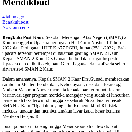
Mendikbud
4 tahun ago
Bengkulupost
No Comments
Bengkulu Post-Kaur.
Sekolah Menengah Atas Negeri (SMAN) 2
Kaur menggelar Upacara peringatan Hari Guru Nasional Tahun
2022 dan Peringatan HUT Ke-77 PGRI, Jumat (25/11/2022). Pada
upacara tersebut bertempat di halaman gedung SMAN 2 Kaur,
Kepala SMAN 2 Kaur Drs.Gunadi bertindak sebagai Inspektur
Upacara dan di ikuti oleh, para Guru, Pegawai dan staf serta seluruh
siswa/siswi SMAN 2 Kaur.
Dalam amanatnya, Kepala SMAN 2 Kaur Drs.Gunadi membacakan
sambutan Menteri Pendidikan, Kebudayaan, riset dan Teknologi
Nadiem Makarim Anwar meminta kepada para guru untuk terus
berinovasi agar program merdeka mengajar yang sudah di luncurkan
pemerintah bisa terwujud hingga ke seluruh Nusantara termasuk
SMAN 2 Kaur.“Tiga tahun yang lalu, Kemendikbud RI ristek
melepas jangkar dan membentangkan layar kapal besar benama
Merdeka Belajar. R
ibuan pulau dari Sabang hingga Merauke sudah di lewati, laut
dengan ombak tinggi dan angin kencang sudah kita hadapi” Ujar