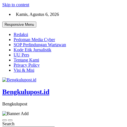
Skip to content
Kamis, Agustus 6, 2026
Responsive Menu
Redaksi
Pedoman Media Cyber
SOP Perlindungan Wartawan
Kode Etik Jurnalistik
UU Pers
Tentang Kami
Privacy Policy
Visi & Misi
Bengkulupost.id
Bengkulupost
Search