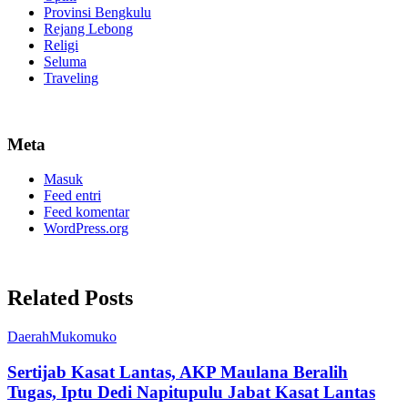
Provinsi Bengkulu
Rejang Lebong
Religi
Seluma
Traveling
Meta
Masuk
Feed entri
Feed komentar
WordPress.org
Related Posts
Daerah
Mukomuko
Sertijab Kasat Lantas, AKP Maulana Beralih
Tugas, Iptu Dedi Napitupulu Jabat Kasat Lantas