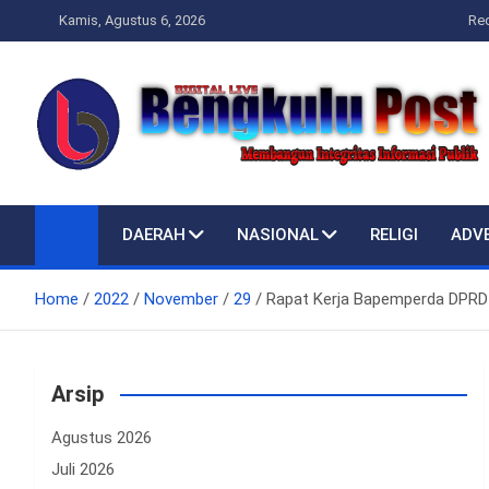
Skip
Kamis, Agustus 6, 2026
Re
to
content
Bengkulupost.id
Bengkulupost
DAERAH
NASIONAL
RELIGI
ADV
Home
2022
November
29
Rapat Kerja Bapemperda DPRD
Arsip
Agustus 2026
Juli 2026