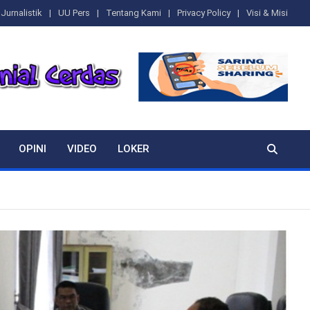
Jurnalistik
UU Pers
Tentang Kami
Privacy Policy
Visi & Misi
OPINI
VIDEO
LOKER