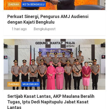
DAERAH
KOTA BENGKULU
Perkuat Sinergi, Pengurus AMJ Audiensi
dengan Kajati Bengkulu
1 hari ago
Bengkulupost
DAERAH
MUKOMUKO
Sertijab Kasat Lantas, AKP Maulana Beralih
Tugas, Iptu Dedi Napitupulu Jabat Kasat
Lantas