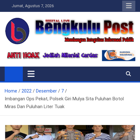
Skip
Jumat, Agustus 7, 2026
to
content
Bengkulupost.id
Bengkulupost
Home
2022
Desember
7
Imbangan Ops Pekat, Polsek Giri Mulya Sita Puluhan Botol
Miras Dan Puluhan Liter Tuak