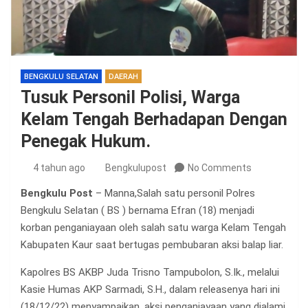
BENGKULU SELATAN
DAERAH
Tusuk Personil Polisi, Warga
Kelam Tengah Berhadapan Dengan
Penegak Hukum.
4 tahun ago
Bengkulupost
No Comments
Bengkulu Post
– Manna,Salah satu personil Polres
Bengkulu Selatan ( BS ) bernama Efran (18) menjadi
korban penganiayaan oleh salah satu warga Kelam Tengah
Kabupaten Kaur saat bertugas pembubaran aksi balap liar.
Kapolres BS AKBP Juda Trisno Tampubolon, S.Ik., melalui
Kasie Humas AKP Sarmadi, S.H., dalam releasenya hari ini
(18/12/22) menyampaikan, aksi penganiayaan yang dialami