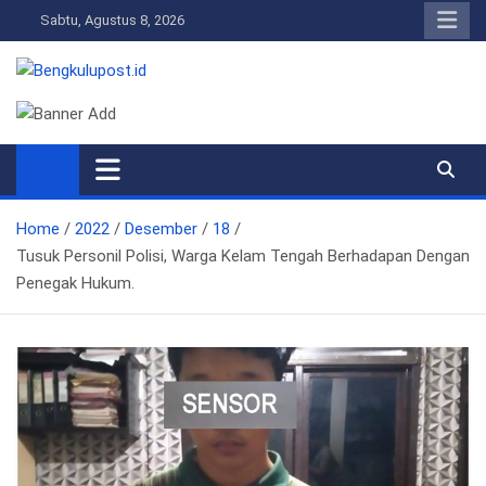
Skip
Sabtu, Agustus 8, 2026
to
content
Bengkulupost.id
Bengkulupost
Home
2022
Desember
18
Tusuk Personil Polisi, Warga Kelam Tengah Berhadapan Dengan
Penegak Hukum.