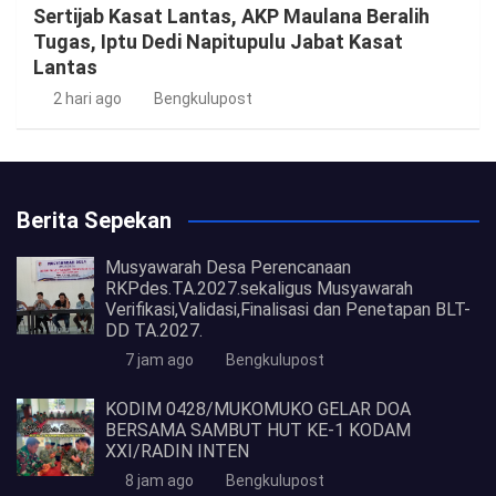
Sertijab Kasat Lantas, AKP Maulana Beralih
Tugas, Iptu Dedi Napitupulu Jabat Kasat
Lantas
2 hari ago
Bengkulupost
Berita Sepekan
Musyawarah Desa Perencanaan
RKPdes.TA.2027.sekaligus Musyawarah
Verifikasi,Validasi,Finalisasi dan Penetapan BLT-
DD TA.2027.
7 jam ago
Bengkulupost
KODIM 0428/MUKOMUKO GELAR DOA
BERSAMA SAMBUT HUT KE-1 KODAM
XXI/RADIN INTEN
8 jam ago
Bengkulupost