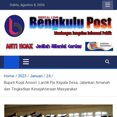
Skip
Sabtu, Agustus 8, 2026
to
content
Bengkulupost.id
Bengkulupost
Home
2023
Januari
24
Bupati Kopli Ansori Lantik Pjs Kepala Desa, Jalankan Amanah
dan Tingkatkan Kesejahteraan Masyarakat