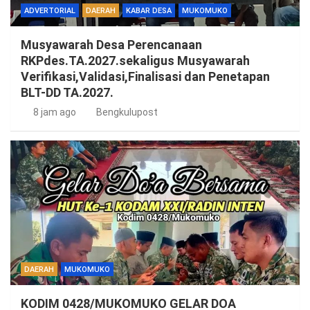
ADVERTORIAL
DAERAH
KABAR DESA
MUKOMUKO
Musyawarah Desa Perencanaan
RKPdes.TA.2027.sekaligus Musyawarah
Verifikasi,Validasi,Finalisasi dan Penetapan
BLT-DD TA.2027.
8 jam ago
Bengkulupost
DAERAH
MUKOMUKO
KODIM 0428/MUKOMUKO GELAR DOA