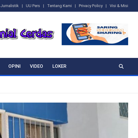
Jurnalistik
UU Pers
Tentang Kami
Privacy Policy
Visi & Misi
OPINI
VIDEO
LOKER