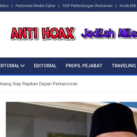
daksi
Pedoman Media Cyber
SOP Perlindungan Wartawan
Kode Etik 
ERTORIAL
EDITORIAL
PROFIL PEJABAT
TRAVELING
iang Siap Rapikan Depan Perkantoran