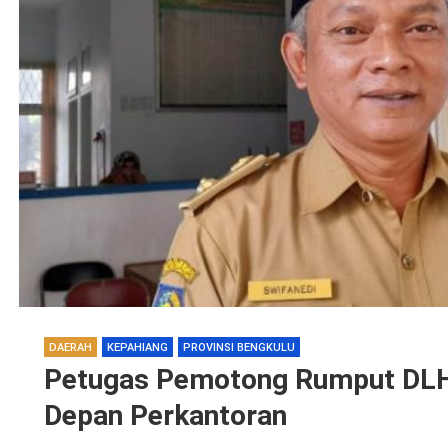
DAERAH
KEPAHIANG
PROVINSI BENGKULU
Petugas Pemotong Rumput DLH 
Depan Perkantoran