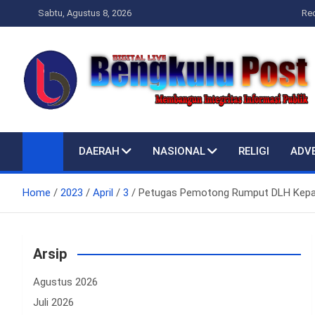
Skip
Sabtu, Agustus 8, 2026
Re
to
content
Bengkulupost.id
Bengkulupost
DAERAH
NASIONAL
RELIGI
ADV
Home
2023
April
3
Petugas Pemotong Rumput DLH Kepah
Arsip
Agustus 2026
Juli 2026