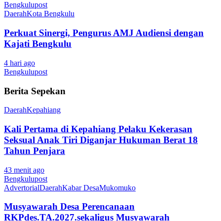
Bengkulupost
Daerah
Kota Bengkulu
Perkuat Sinergi, Pengurus AMJ Audiensi dengan
Kajati Bengkulu
4 hari ago
Bengkulupost
Berita Sepekan
Daerah
Kepahiang
Kali Pertama di Kepahiang Pelaku Kekerasan
Seksual Anak Tiri Diganjar Hukuman Berat 18
Tahun Penjara
43 menit ago
Bengkulupost
Advertorial
Daerah
Kabar Desa
Mukomuko
Musyawarah Desa Perencanaan
RKPdes.TA.2027.sekaligus Musyawarah