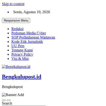
Skip to content
Senin, Agustus 10, 2026
Responsive Menu
Redaksi
Pedoman Media Cyber
SOP Perlindungan Wartawan
Kode Etik Jurnalistik
UU Pers
Tentang Kami
Privacy Policy
Visi & Misi
Bengkulupost.id
Bengkulupost
Search