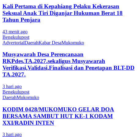
Kali Pertama di Kepahiang Pelaku Kekerasan
Seksual Anak Tiri Diganjar Hukuman Berat 18
Tahun Penjara
43 menit ago
Bengkulupost
Advertorial
Daerah
Kabar Desa
Mukomuko
Musyawarah Desa Perencanaan
RKPdes.TA.2027.sekaligus Musyawarah
Verifikasi,Validasi,Finalisasi dan Penetapan BLT-DD
TA.2027.
3 hari ago
Bengkulupost
Daerah
Mukomuko
KODIM 0428/MUKOMUKO GELAR DOA
BERSAMA SAMBUT HUT KE-1 KODAM
XXI/RADIN INTEN
3 hari ago