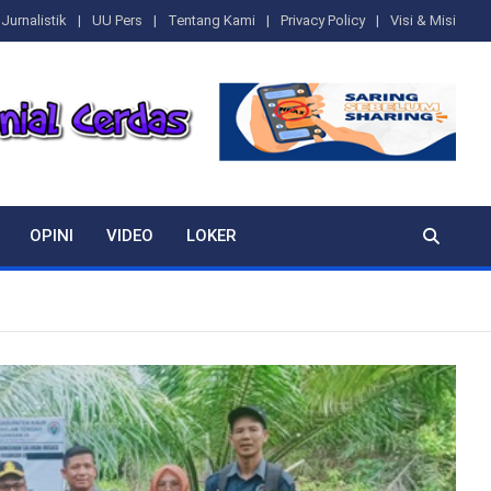
Jurnalistik
UU Pers
Tentang Kami
Privacy Policy
Visi & Misi
OPINI
VIDEO
LOKER