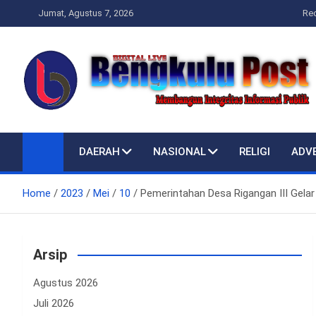
Skip
Jumat, Agustus 7, 2026
Re
to
content
Bengkulupost.id
Bengkulupost
DAERAH
NASIONAL
RELIGI
ADV
Home
2023
Mei
10
Pemerintahan Desa Rigangan III Gelar 
Arsip
Agustus 2026
Juli 2026