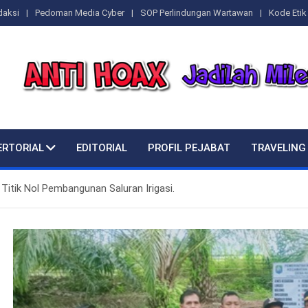
daksi
Pedoman Media Cyber
SOP Perlindungan Wartawan
Kode Etik 
ERTORIAL
EDITORIAL
PROFIL PEJABAT
TRAVELING
Titik Nol Pembangunan Saluran Irigasi.