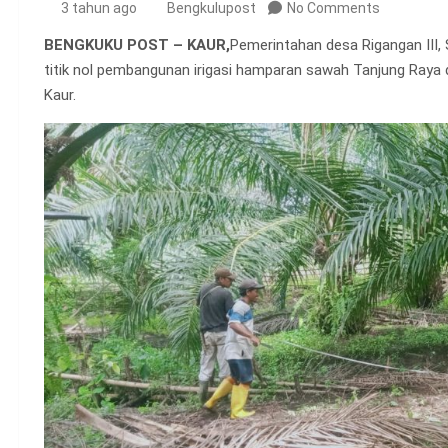
3 tahun ago
Bengkulupost
No Comments
BENGKUKU POST – KAUR,
Pemerintahan desa Rigangan III, 
titik nol pembangunan irigasi hamparan sawah Tanjung Raya
Kaur.